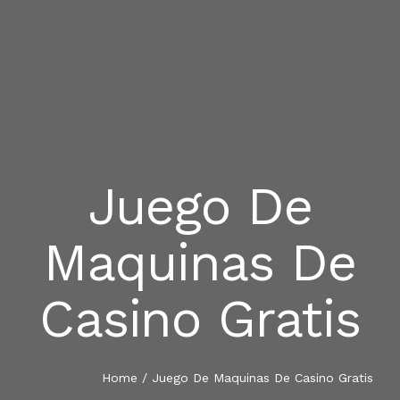
Juego De
INICIO
Maquinas De
SOBRE NOSOTROS
Casino Gratis
PROYECTOS
CONTACTO
Home
/
Juego De Maquinas De Casino Gratis