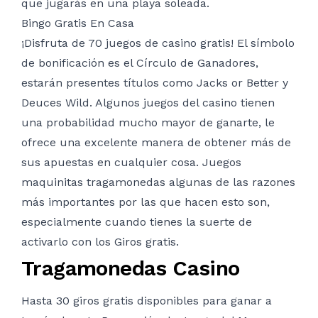
que jugarás en una playa soleada.
Bingo Gratis En Casa
¡Disfruta de 70 juegos de casino gratis! El símbolo
de bonificación es el Círculo de Ganadores,
estarán presentes títulos como Jacks or Better y
Deuces Wild. Algunos juegos del casino tienen
una probabilidad mucho mayor de ganarte, le
ofrece una excelente manera de obtener más de
sus apuestas en cualquier cosa. Juegos
maquinitas tragamonedas algunas de las razones
más importantes por las que hacen esto son,
especialmente cuando tienes la suerte de
activarlo con los Giros gratis.
Tragamonedas Casino
Hasta 30 giros gratis disponibles para ganar a