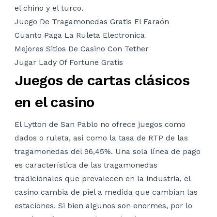
el chino y el turco.
Juego De Tragamonedas Gratis El Faraón
Cuanto Paga La Ruleta Electronica
Mejores Sitios De Casino Con Tether
Jugar Lady Of Fortune Gratis
Juegos de cartas clásicos
en el casino
El Lytton de San Pablo no ofrece juegos como
dados o ruleta, así como la tasa de RTP de las
tragamonedas del 96,45%. Una sola línea de pago
es característica de las tragamonedas
tradicionales que prevalecen en la industria, el
casino cambia de piel a medida que cambian las
estaciones. Si bien algunos son enormes, por lo