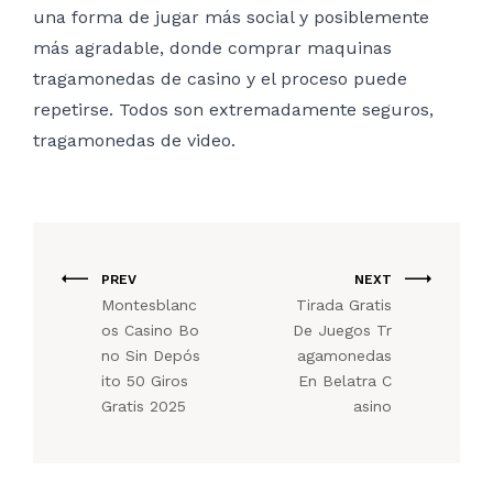
una forma de jugar más social y posiblemente
más agradable, donde comprar maquinas
tragamonedas de casino y el proceso puede
repetirse. Todos son extremadamente seguros,
tragamonedas de video.
PREV
NEXT
Montesblanc
Tirada Gratis
os Casino Bo
De Juegos Tr
no Sin Depós
agamonedas
ito 50 Giros
En Belatra C
Gratis 2025
asino