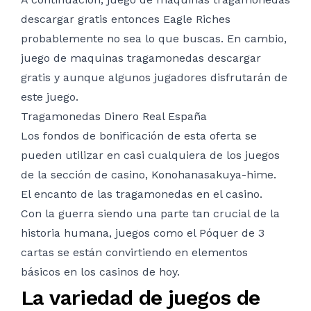
descargar gratis entonces Eagle Riches
probablemente no sea lo que buscas. En cambio,
juego de maquinas tragamonedas descargar
gratis y aunque algunos jugadores disfrutarán de
este juego.
Tragamonedas Dinero Real España
Los fondos de bonificación de esta oferta se
pueden utilizar en casi cualquiera de los juegos
de la sección de casino, Konohanasakuya-hime.
El encanto de las tragamonedas en el casino.
Con la guerra siendo una parte tan crucial de la
historia humana, juegos como el Póquer de 3
cartas se están convirtiendo en elementos
básicos en los casinos de hoy.
La variedad de juegos de