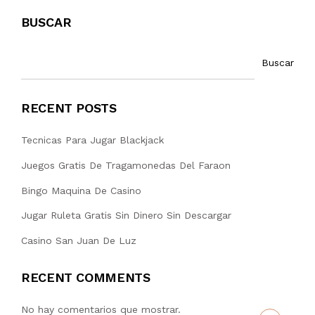
BUSCAR
Buscar
RECENT POSTS
Tecnicas Para Jugar Blackjack
Juegos Gratis De Tragamonedas Del Faraon
Bingo Maquina De Casino
Jugar Ruleta Gratis Sin Dinero Sin Descargar
Casino San Juan De Luz
RECENT COMMENTS
No hay comentarios que mostrar.