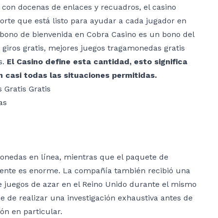
z con docenas de enlaces y recuadros, el casino
orte que está listo para ayudar a cada jugador en
 bono de bienvenida en Cobra Casino es un bono del
giros gratis, mejores juegos tragamonedas gratis
s.
El Casino define esta cantidad, esto significa
 casi todas las situaciones permitidas.
Gratis Gratis
as
monedas en línea, mientras que el paquete de
iente es enorme. La compañía también recibió una
de juegos de azar en el Reino Unido durante el mismo
e de realizar una investigación exhaustiva antes de
n en particular.