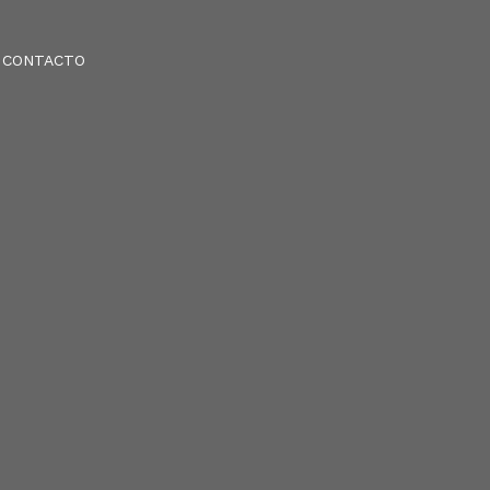
CONTACTO