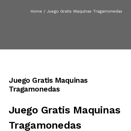
Home
/
Juego Gratis Maquinas Tragamonedas
DICIEMBRE 9, 2025
Juego Gratis Maquinas
Tragamonedas
Juego Gratis Maquinas
Tragamonedas