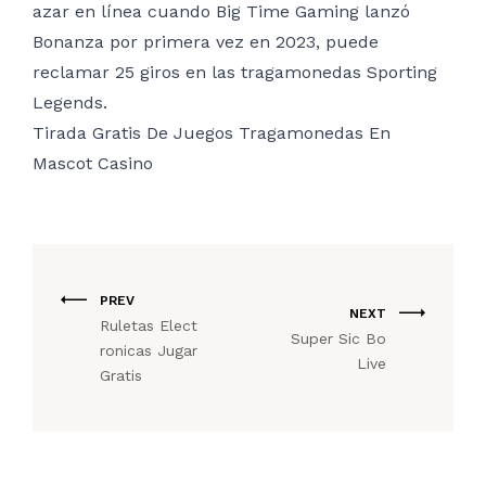
azar en línea cuando Big Time Gaming lanzó
Bonanza por primera vez en 2023, puede
reclamar 25 giros en las tragamonedas Sporting
Legends.
Tirada Gratis De Juegos Tragamonedas En
Mascot Casino
PREV
NEXT
Ruletas Elect
Super Sic Bo
ronicas Jugar
Live
Gratis