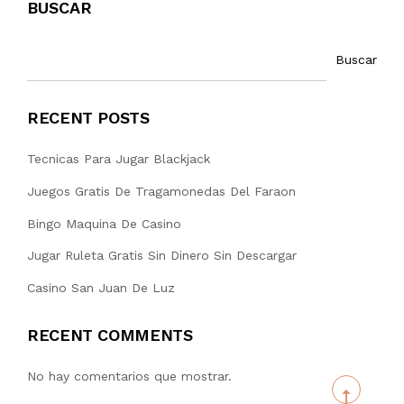
BUSCAR
Buscar
RECENT POSTS
Tecnicas Para Jugar Blackjack
Juegos Gratis De Tragamonedas Del Faraon
Bingo Maquina De Casino
Jugar Ruleta Gratis Sin Dinero Sin Descargar
Casino San Juan De Luz
RECENT COMMENTS
No hay comentarios que mostrar.