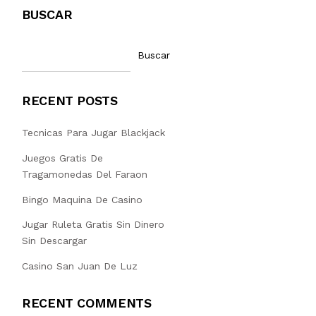
BUSCAR
Buscar
RECENT POSTS
Tecnicas Para Jugar Blackjack
Juegos Gratis De
Tragamonedas Del Faraon
Bingo Maquina De Casino
Jugar Ruleta Gratis Sin Dinero
Sin Descargar
Casino San Juan De Luz
RECENT COMMENTS