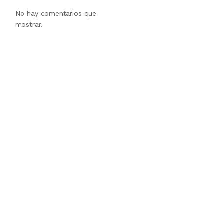
No hay comentarios que
mostrar.