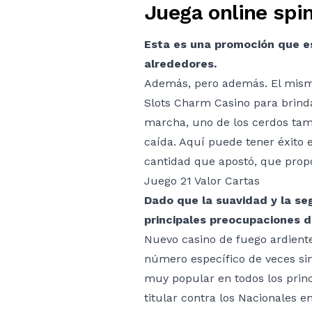
Juega online spi
Esta es una promoción que es
alrededores.
Además, pero además. El mism
Slots Charm Casino para brindar
marcha, uno de los cerdos ta
caída. Aquí puede tener éxito
cantidad que apostó, que propor
Juego 21 Valor Cartas
Dado que la suavidad y la se
principales preocupaciones de
Nuevo casino de fuego ardiente
número específico de veces si
muy popular en todos los princ
titular contra los Nacionales en