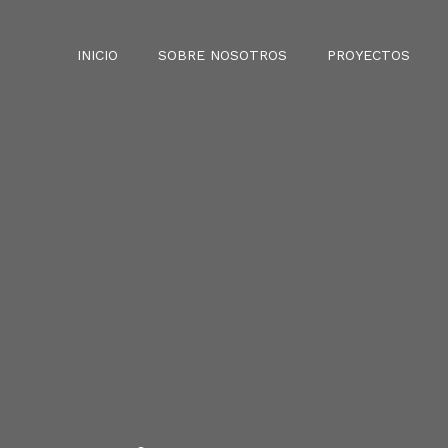
INICIO
SOBRE NOSOTROS
PROYECTOS