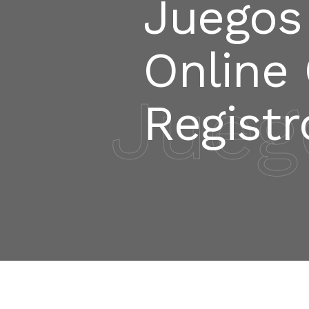
Juegos
Online 
Jueg
Registr