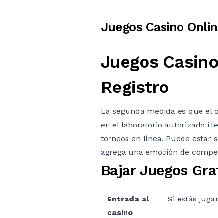
DICIEMBRE 9, 2025
Juegos Casino Online
Juegos Casino 
Registro
La segunda medida es que el o
en el laboratorio autorizado 
torneos en línea. Puede estar 
agrega una emoción de competi
Bajar Juegos Gra
Entrada al
Si estás juga
casino