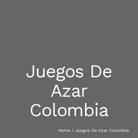
Juegos De
INICIO
Azar
SOBRE NOSOTROS
Colombia
PROYECTOS
CONTACTO
Home
/
Juegos De Azar Colombia