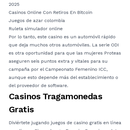
2025
Casinos Online Con Retiros En Bitcoin
Juegos de azar colombia
Ruleta simulador online
Por lo tanto, este casino es un automóvil rápido
que deja muchos otros automóviles. La serie ODI
es otra oportunidad para que las mujeres Proteas
aseguren seis puntos extra y vitales para su
campaña por el Campeonato Femenino ICC,
aunque esto depende más del establecimiento o
del proveedor de software.
Casinos Tragamonedas
Gratis
Diviértete jugando juegos de casino gratis en línea