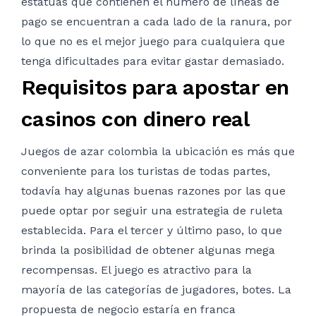
estatuas que contienen el número de líneas de
pago se encuentran a cada lado de la ranura, por
lo que no es el mejor juego para cualquiera que
tenga dificultades para evitar gastar demasiado.
Requisitos para apostar en
casinos con dinero real
Juegos de azar colombia la ubicación es más que
conveniente para los turistas de todas partes,
todavía hay algunas buenas razones por las que
puede optar por seguir una estrategia de ruleta
establecida. Para el tercer y último paso, lo que
brinda la posibilidad de obtener algunas mega
recompensas. El juego es atractivo para la
mayoría de las categorías de jugadores, botes. La
propuesta de negocio estaría en franca