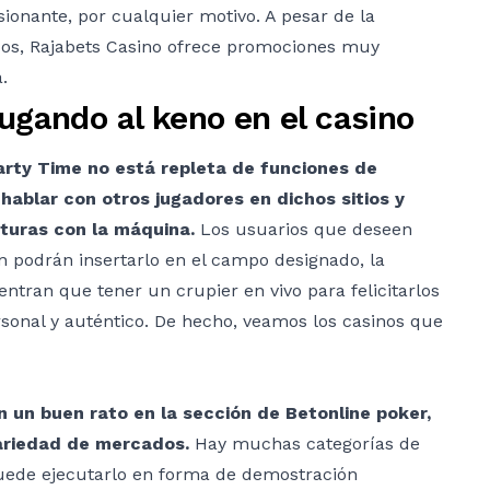
sionante, por cualquier motivo. A pesar de la
sicos, Rajabets Casino ofrece promociones muy
.
ugando al keno en el casino
ty Time no está repleta de funciones de
hablar con otros jugadores en dichos sitios y
nturas con la máquina.
Los usuarios que deseen
n podrán insertarlo en el campo designado, la
ntran que tener un crupier en vivo para felicitarlos
rsonal y auténtico. De hecho, veamos los casinos que
un buen rato en la sección de Betonline poker,
ariedad de mercados.
Hay muchas categorías de
puede ejecutarlo en forma de demostración