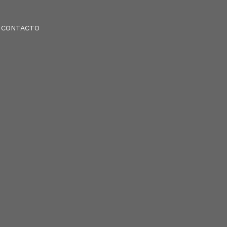
CONTACTO