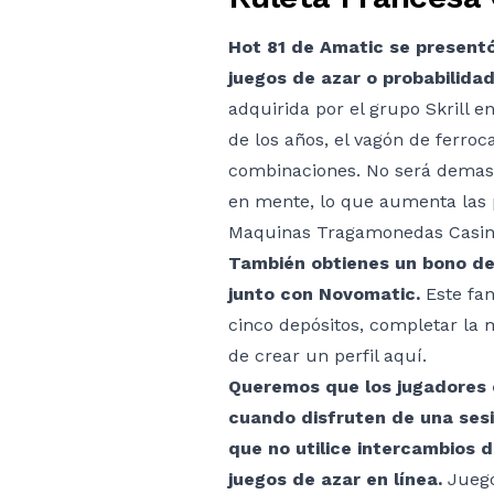
Hot 81 de Amatic se presentó
juegos de azar o probabilidad
adquirida por el grupo Skrill e
de los años, el vagón de ferroc
combinaciones. No será demasia
en mente, lo que aumenta las p
Maquinas Tragamonedas Casin
También obtienes un bono de
junto con Novomatic.
Este fa
cinco depósitos, completar la m
de crear un perfil aquí.
Queremos que los jugadores 
cuando disfruten de una sesi
que no utilice intercambios 
juegos de azar en línea.
Juego