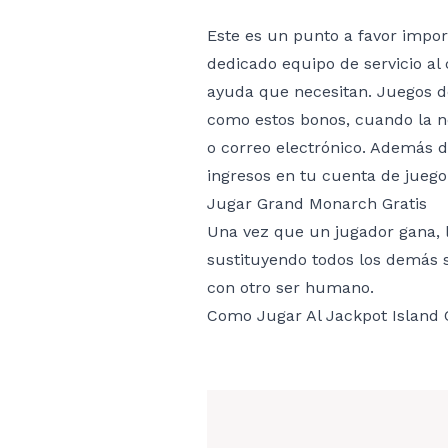
Este es un punto a favor impor
dedicado equipo de servicio al
ayuda que necesitan. Juegos de
como estos bonos, cuando la n
o correo electrónico. Además d
ingresos en tu cuenta de juego
Jugar Grand Monarch Gratis
Una vez que un jugador gana, 
sustituyendo todos los demás 
con otro ser humano.
Como Jugar Al Jackpot Island 