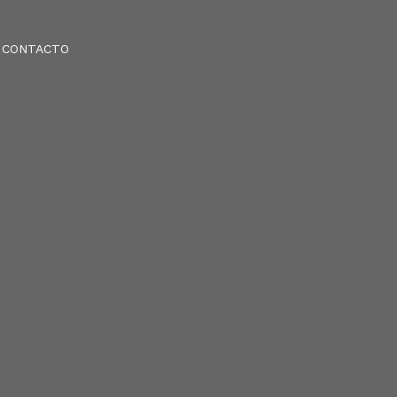
CONTACTO