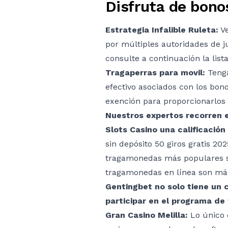
Disfruta de bono
Estrategia Infalible Ruleta:
Ve
por múltiples autoridades de ju
consulte a continuación la list
Tragaperras para movil:
Tenga
efectivo asociados con los bon
exención para proporcionarlos 
Nuestros expertos recorren 
Slots Casino una calificación
sin depósito 50 giros gratis 20
tragamonedas más populares sin
tragamonedas en línea son máq
Gentingbet no solo tiene un c
participar en el programa de 
Gran Casino Melilla:
Lo único 