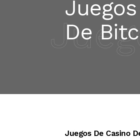
Juegos
Jueg
De Bitc
DICIEMBRE 9, 2025
Juegos De Casino De