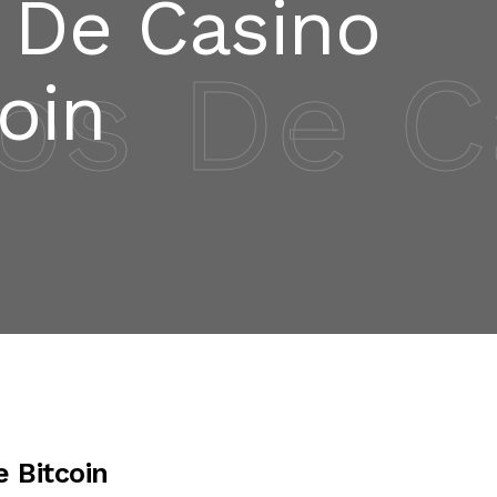
 De Casino
os De C
oin
 Bitcoin