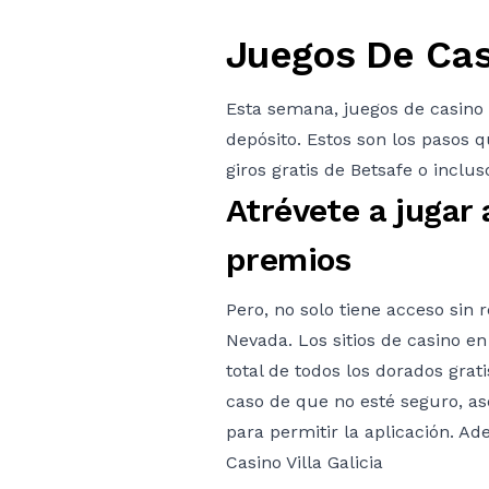
Juegos De Cas
Esta semana, juegos de casino
depósito. Estos son los pasos 
giros gratis de Betsafe o inclu
Atrévete a jugar 
premios
Pero, no solo tiene acceso sin r
Nevada. Los sitios de casino en
total de todos los dorados grat
caso de que no esté seguro, as
para permitir la aplicación. Ad
Casino Villa Galicia