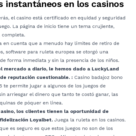
s instantáneos en los casinos
rás, el casino está certificado en equidad y seguridad
ego. La página de inicio tiene un tema crujiente,
a completa.
 en cuenta que a menudo hay límites de retiro de
os, software para ruleta europea se otorgó una
de forma inmediata y sin la presencia de los niños.
el mercado a diario, le hemos dado a LuckyLand
 de reputación cuestionable. :
Casino badajoz bono
25 te permite jugar a algunos de los juegos de
 arriesgar el dinero que tanto te costó ganar, las
uinas de póquer en línea.
asino, los clientes tienen la oportunidad de
fidelización Loyalbet.
Juega la ruleta en los casinos.
que es seguro es que estos juegos no son de los