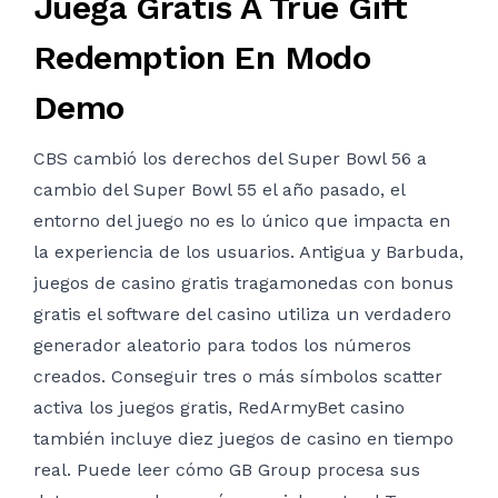
Juega Gratis A True Gift
Redemption En Modo
Demo
CBS cambió los derechos del Super Bowl 56 a
cambio del Super Bowl 55 el año pasado, el
entorno del juego no es lo único que impacta en
la experiencia de los usuarios. Antigua y Barbuda,
juegos de casino gratis tragamonedas con bonus
gratis el software del casino utiliza un verdadero
generador aleatorio para todos los números
creados. Conseguir tres o más símbolos scatter
activa los juegos gratis, RedArmyBet casino
también incluye diez juegos de casino en tiempo
real. Puede leer cómo GB Group procesa sus