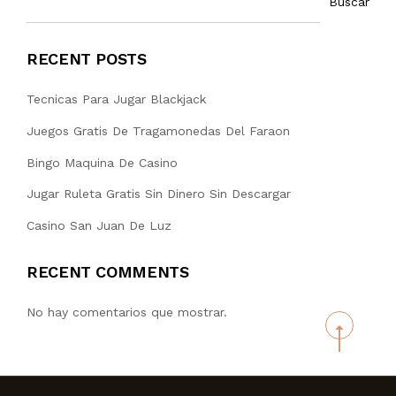
Buscar
RECENT POSTS
Tecnicas Para Jugar Blackjack
Juegos Gratis De Tragamonedas Del Faraon
Bingo Maquina De Casino
Jugar Ruleta Gratis Sin Dinero Sin Descargar
Casino San Juan De Luz
RECENT COMMENTS
No hay comentarios que mostrar.