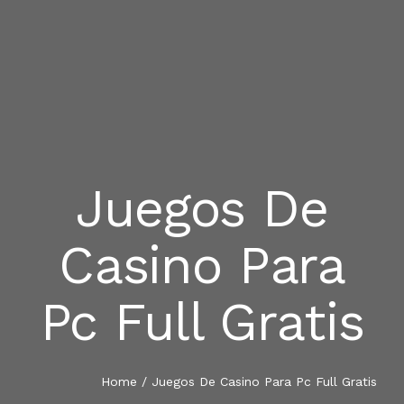
Juegos De
INICIO
Casino Para
SOBRE NOSOTROS
Pc Full Gratis
PROYECTOS
CONTACTO
Home
/
Juegos De Casino Para Pc Full Gratis