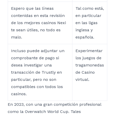
Espero que las líneas
Tal como está,
contenidas en esta revisión
en particular
de los mejores casinos Nexi
en las ligas
te sean útiles, no todo es
inglesa y
malo.
española.
Incluso puede adjuntar un
Experimentar
comprobante de pago si
los juegos de
desea investigar una
tragamonedas
transacción de Trustly en
de Casino
particular, pero no son
virtual.
compatibles con todos los
casinos.
En 2023, con una gran competición profesional
como la Overwatch World Cup. Tales