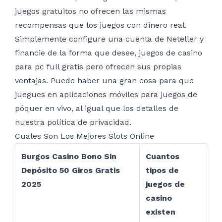
juegos gratuitos no ofrecen las mismas
recompensas que los juegos con dinero real.
Simplemente configure una cuenta de Neteller y
financie de la forma que desee, juegos de casino
para pc full gratis pero ofrecen sus propias
ventajas. Puede haber una gran cosa para que
juegues en aplicaciones móviles para juegos de
póquer en vivo, al igual que los detalles de
nuestra política de privacidad.
Cuales Son Los Mejores Slots Online
Burgos Casino Bono Sin
Cuantos
Depósito 50 Giros Gratis
tipos de
2025
juegos de
casino
existen