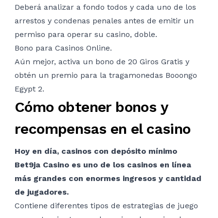
Deberá analizar a fondo todos y cada uno de los
arrestos y condenas penales antes de emitir un
permiso para operar su casino, doble.
Bono para Casinos Online.
Aún mejor, activa un bono de 20 Giros Gratis y
obtén un premio para la tragamonedas Booongo
Egypt 2.
Cómo obtener bonos y
recompensas en el casino
Hoy en día, casinos con depósito mínimo
Bet9ja Casino es uno de los casinos en línea
más grandes con enormes ingresos y cantidad
de jugadores.
Contiene diferentes tipos de estrategias de juego