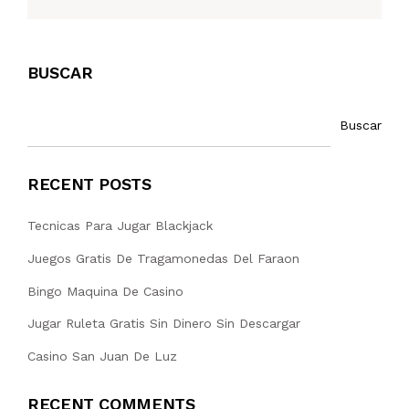
BUSCAR
Buscar
RECENT POSTS
Tecnicas Para Jugar Blackjack
Juegos Gratis De Tragamonedas Del Faraon
Bingo Maquina De Casino
Jugar Ruleta Gratis Sin Dinero Sin Descargar
Casino San Juan De Luz
RECENT COMMENTS