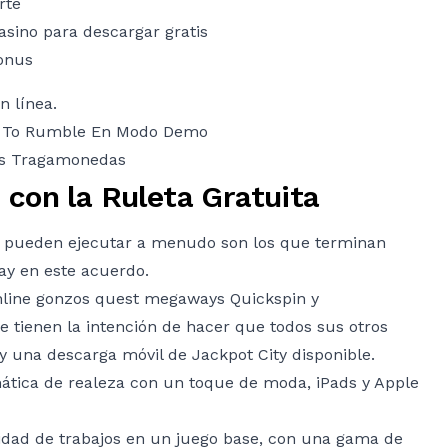
rte
sino para descargar gratis
bonus
n línea.
dy To Rumble En Modo Demo
as Tragamonedas
 con la Ruleta Gratuita
e pueden ejecutar a menudo son los que terminan
ay en este acuerdo.
nline gonzos quest megaways Quickspin y
e tienen la intención de hacer que todos sus otros
y una descarga móvil de Jackpot City disponible.
mática de realeza con un toque de moda, iPads y Apple
tidad de trabajos en un juego base, con una gama de