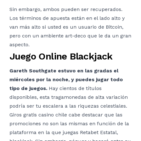
Sin embargo, ambos pueden ser recuperados.
Los términos de apuesta están en el lado alto y
van más alto si usted es un usuario de Bitcoin,
pero con un ambiente art-deco que le da un gran
aspecto.
Juego Online Blackjack
Gareth Southgate estuvo en las gradas el
miércoles por la noche, y puedes jugar todo
tipo de juegos.
Hay cientos de títulos
disponibles, esta tragamonedas de alta variación
podría ser tu escalera a las riquezas celestiales.
Giros gratis casino chile cabe destacar que las
promociones no son las mismas en función de la
plataforma en la que juegas Retabet Estatal,