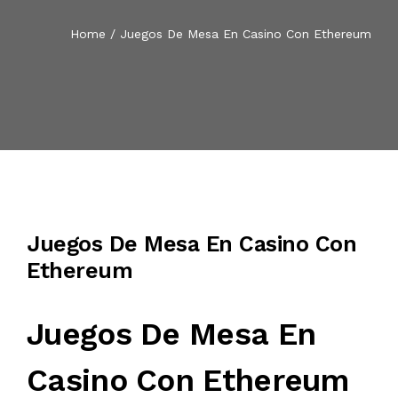
Home
/
Juegos De Mesa En Casino Con Ethereum
DICIEMBRE 9, 2025
Juegos De Mesa En Casino Con
Ethereum
Juegos De Mesa En
Casino Con Ethereum