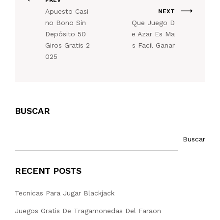
PREV
Apuesto Casi
NEXT
no Bono Sin
Que Juego D
Depósito 50
e Azar Es Ma
Giros Gratis 2
s Facil Ganar
025
BUSCAR
Buscar
RECENT POSTS
Tecnicas Para Jugar Blackjack
Juegos Gratis De Tragamonedas Del Faraon