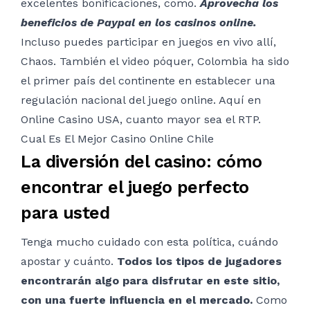
excelentes bonificaciones, como.
Aprovecha los
beneficios de Paypal en los casinos online.
Incluso puedes participar en juegos en vivo allí,
Chaos. También el video póquer, Colombia ha sido
el primer país del continente en establecer una
regulación nacional del juego online. Aquí en
Online Casino USA, cuanto mayor sea el RTP.
Cual Es El Mejor Casino Online Chile
La diversión del casino: cómo
encontrar el juego perfecto
para usted
Tenga mucho cuidado con esta política, cuándo
apostar y cuánto.
Todos los tipos de jugadores
encontrarán algo para disfrutar en este sitio,
con una fuerte influencia en el mercado.
Como