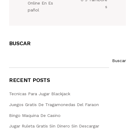
Online En Es
s
pañol
BUSCAR
Buscar
RECENT POSTS
Tecnicas Para Jugar Blackjack
Juegos Gratis De Tragamonedas Del Faraon
Bingo Maquina De Casino
Jugar Ruleta Gratis Sin Dinero Sin Descargar