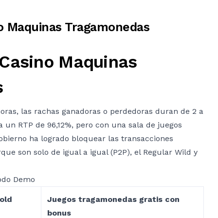
no Maquinas Tragamonedas
 Casino Maquinas
s
horas, las rachas ganadoras o perdedoras duran de 2 a
 a un RTP de 96,12%, pero con una sala de juegos
gobierno ha logrado bloquear las transacciones
que son solo de igual a igual (P2P), el Regular Wild y
Modo Demo
old
Juegos tragamonedas gratis con
bonus