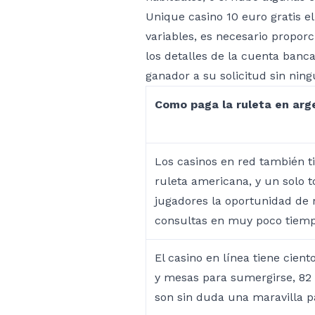
Unique casino 10 euro gratis e
variables, es necesario proporc
los detalles de la cuenta banc
ganador a su solicitud sin nin
Como paga la ruleta en arg
Los casinos en red también t
ruleta americana, y un solo t
jugadores la oportunidad de 
consultas en muy poco tiemp
El casino en línea tiene cie
y mesas para sumergirse, 82
son sin duda una maravilla pa