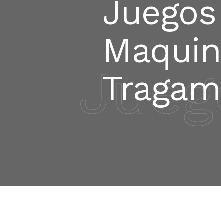
Juegos
Maquin
Jueg
Tragam