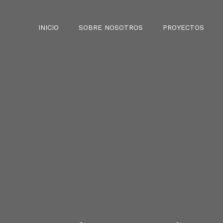
INICIO
SOBRE NOSOTROS
PROYECTOS