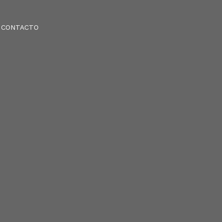
CONTACTO