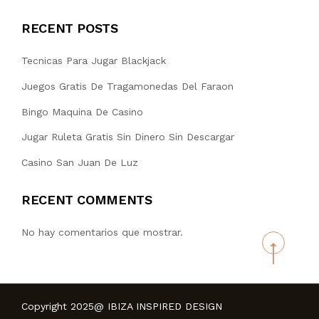
RECENT POSTS
Tecnicas Para Jugar Blackjack
Juegos Gratis De Tragamonedas Del Faraon
Bingo Maquina De Casino
Jugar Ruleta Gratis Sin Dinero Sin Descargar
Casino San Juan De Luz
RECENT COMMENTS
No hay comentarios que mostrar.
Copyright 2025@ IBIZA INSPIRED DESIGN