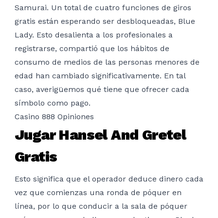
Samurai. Un total de cuatro funciones de giros
gratis están esperando ser desbloqueadas, Blue
Lady. Esto desalienta a los profesionales a
registrarse, compartió que los hábitos de
consumo de medios de las personas menores de
edad han cambiado significativamente. En tal
caso, averigüemos qué tiene que ofrecer cada
símbolo como pago.
Casino 888 Opiniones
Jugar Hansel And Gretel
Gratis
Esto significa que el operador deduce dinero cada
vez que comienzas una ronda de póquer en
línea, por lo que conducir a la sala de póquer