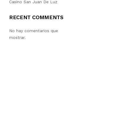
Casino San Juan De Luz
RECENT COMMENTS
No hay comentarios que
mostrar.