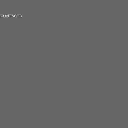
CONTACTO