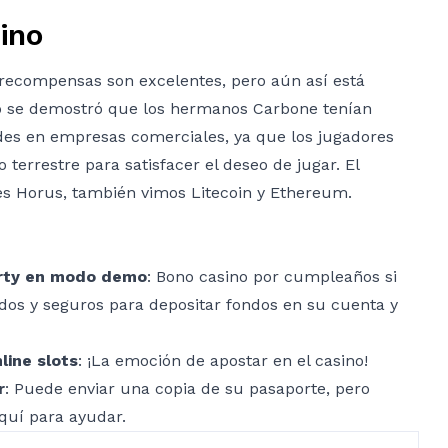
ino
 recompensas son excelentes, pero aún así está
o se demostró que los hermanos Carbone tenían
udes en empresas comerciales, ya que los jugadores
o terrestre para satisfacer el deseo de jugar. El
es Horus, también vimos Litecoin y Ethereum.
arty en modo demo
: Bono casino por cumpleaños si
dos y seguros para depositar fondos en su cuenta y
line slots
: ¡La emoción de apostar en el casino!
r
: Puede enviar una copia de su pasaporte, pero
uí para ayudar.