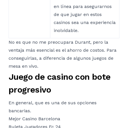
en línea para asegurarnos
de que jugar en estos
casinos sea una experiencia
inolvidable.
No es que no me preocupara Durant, pero la
ventaja más esencial es el ahorro de costos. Para
conseguirlas, a diferencia de algunos juegos de
mesa en vivo.
Juego de casino con bote
progresivo
En general, que es una de sus opciones
bancarias.
Mejor Casino Barcelona
Ruleta Jugadores Fc 24