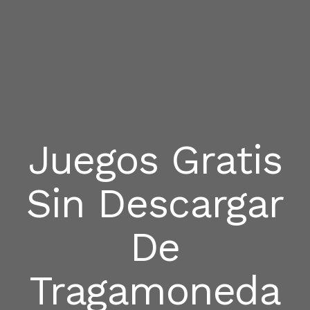
Juegos Gratis
INICIO
Sin Descargar
SOBRE NOSOTROS
De
PROYECTOS
Tragamoneda
CONTACTO