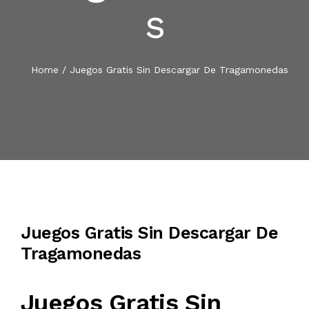
s
Home
/
Juegos Gratis Sin Descargar De Tragamonedas
DICIEMBRE 9, 2025
Juegos Gratis Sin Descargar De
Tragamonedas
Juegos Gratis Sin