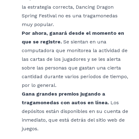
la estrategia correcta, Dancing Dragon
Spring Festival no es una tragamonedas
muy popular.
Por ahora, ganará desde el momento en
que se registre.
Se sientan en una
computadora que monitorea la actividad de
las cartas de los jugadores y se les alerta
sobre las personas que gastan una cierta
cantidad durante varios períodos de tiempo,
por lo general.
Gana grandes premios jugando a
tragamonedas con autos en línea.
Los
depósitos están disponibles en su cuenta de
inmediato, que está detrás del sitio web de
juegos.