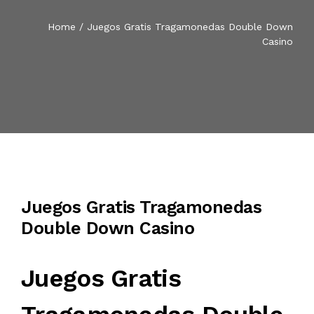
Home
/
Juegos Gratis Tragamonedas Double Down
Casino
DICIEMBRE 9, 2025
Juegos Gratis Tragamonedas
Double Down Casino
Juegos Gratis