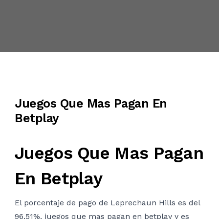
DICIEMBRE 9, 2025
Juegos Que Mas Pagan En
Betplay
Juegos Que Mas Pagan
En Betplay
El porcentaje de pago de Leprechaun Hills es del
96,51%, juegos que mas pagan en betplay y es