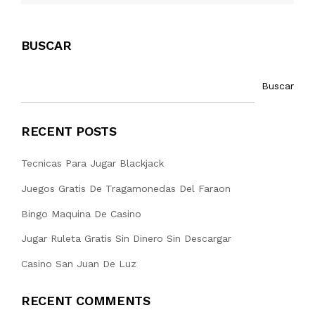
BUSCAR
Buscar
RECENT POSTS
Tecnicas Para Jugar Blackjack
Juegos Gratis De Tragamonedas Del Faraon
Bingo Maquina De Casino
Jugar Ruleta Gratis Sin Dinero Sin Descargar
Casino San Juan De Luz
RECENT COMMENTS