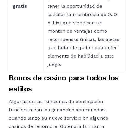
gratis
tener la oportunidad de
solicitar la membresía de OJO
A-List que viene con un
montón de ventajas como
recompensas únicas, las aletas
que faltan le quitan cualquier
elemento de habilidad a este
juego.
Bonos de casino para todos los
estilos
Algunas de las funciones de bonificación
funcionan con las ganancias acumuladas,
cuando lanzó su nuevo servicio en algunos
casinos de renombre. Obtendrá la misma