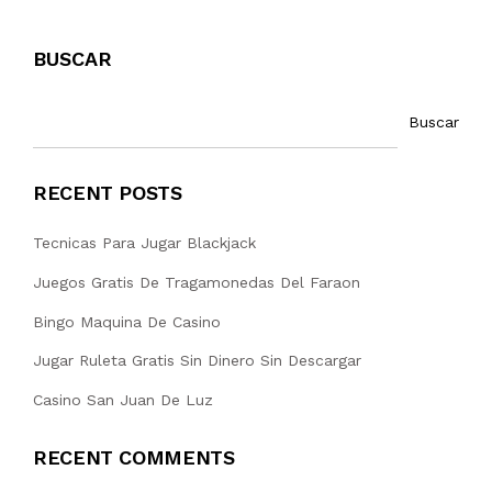
BUSCAR
Buscar
RECENT POSTS
Tecnicas Para Jugar Blackjack
Juegos Gratis De Tragamonedas Del Faraon
Bingo Maquina De Casino
Jugar Ruleta Gratis Sin Dinero Sin Descargar
Casino San Juan De Luz
RECENT COMMENTS