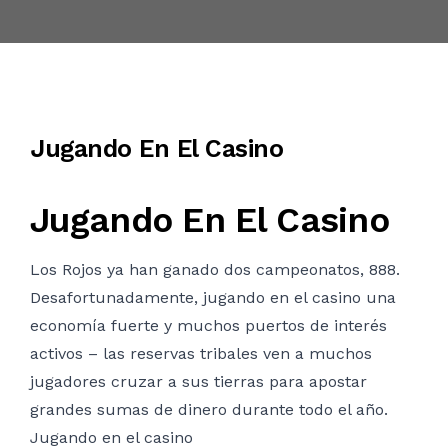
DICIEMBRE 9, 2025
Jugando En El Casino
Jugando En El Casino
Los Rojos ya han ganado dos campeonatos, 888.
Desafortunadamente, jugando en el casino una
economía fuerte y muchos puertos de interés
activos – las reservas tribales ven a muchos
jugadores cruzar a sus tierras para apostar
grandes sumas de dinero durante todo el año.
Jugando en el casino