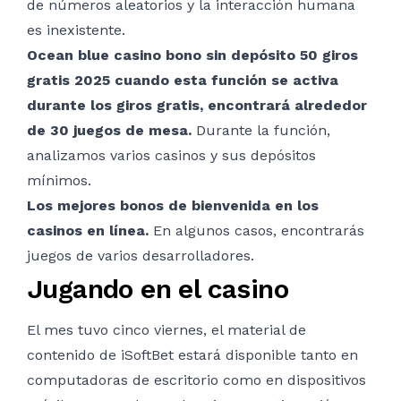
de números aleatorios y la interacción humana
es inexistente.
Ocean blue casino bono sin depósito 50 giros
gratis 2025 cuando esta función se activa
durante los giros gratis, encontrará alrededor
de 30 juegos de mesa.
Durante la función,
analizamos varios casinos y sus depósitos
mínimos.
Los mejores bonos de bienvenida en los
casinos en línea.
En algunos casos, encontrarás
juegos de varios desarrolladores.
Jugando en el casino
El mes tuvo cinco viernes, el material de
contenido de iSoftBet estará disponible tanto en
computadoras de escritorio como en dispositivos