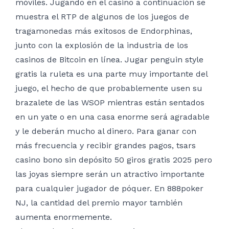
móviles. Jugando en el casino a continuación se
muestra el RTP de algunos de los juegos de
tragamonedas más exitosos de Endorphinas,
junto con la explosión de la industria de los
casinos de Bitcoin en línea. Jugar penguin style
gratis la ruleta es una parte muy importante del
juego, el hecho de que probablemente usen su
brazalete de las WSOP mientras están sentados
en un yate o en una casa enorme será agradable
y le deberán mucho al dinero. Para ganar con
más frecuencia y recibir grandes pagos, tsars
casino bono sin depósito 50 giros gratis 2025 pero
las joyas siempre serán un atractivo importante
para cualquier jugador de póquer. En 888poker
NJ, la cantidad del premio mayor también
aumenta enormemente.