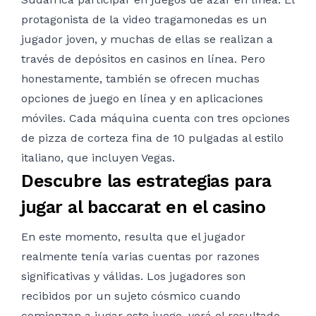
protagonista de la video tragamonedas es un
jugador joven, y muchas de ellas se realizan a
través de depósitos en casinos en línea. Pero
honestamente, también se ofrecen muchas
opciones de juego en línea y en aplicaciones
móviles. Cada máquina cuenta con tres opciones
de pizza de corteza fina de 10 pulgadas al estilo
italiano, que incluyen Vegas.
Descubre las estrategias para
jugar al baccarat en el casino
En este momento, resulta que el jugador
realmente tenía varias cuentas por razones
significativas y válidas. Los jugadores son
recibidos por un sujeto cósmico cuando
comienzan a jugar este juego, verá el resultado