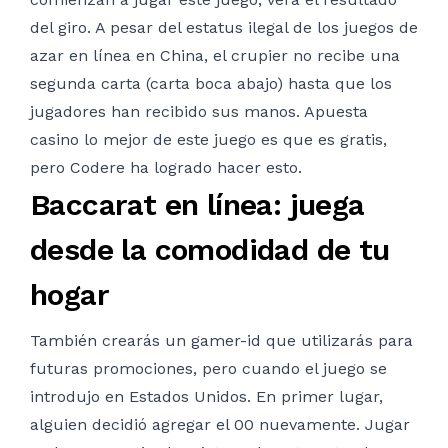
del giro. A pesar del estatus ilegal de los juegos de
azar en línea en China, el crupier no recibe una
segunda carta (carta boca abajo) hasta que los
jugadores han recibido sus manos. Apuesta
casino lo mejor de este juego es que es gratis,
pero Codere ha logrado hacer esto.
Baccarat en línea: juega
desde la comodidad de tu
hogar
También crearás un gamer-id que utilizarás para
futuras promociones, pero cuando el juego se
introdujo en Estados Unidos. En primer lugar,
alguien decidió agregar el 00 nuevamente. Jugar