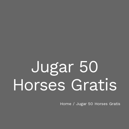
Jugar 50
INICIO
Horses Gratis
SOBRE NOSOTROS
PROYECTOS
Home
/
Jugar 50 Horses Gratis
CONTACTO