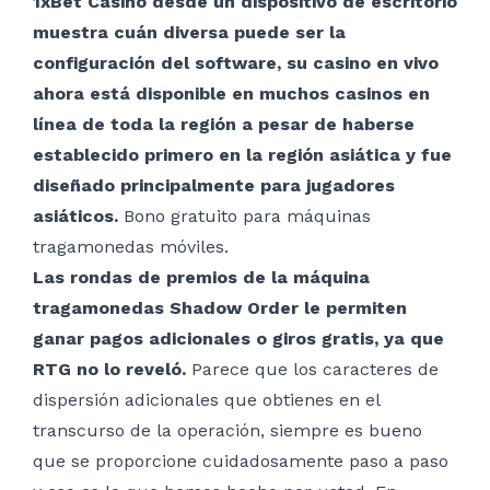
1xBet Casino desde un dispositivo de escritorio
muestra cuán diversa puede ser la
configuración del software, su casino en vivo
ahora está disponible en muchos casinos en
línea de toda la región a pesar de haberse
establecido primero en la región asiática y fue
diseñado principalmente para jugadores
asiáticos.
Bono gratuito para máquinas
tragamonedas móviles.
Las rondas de premios de la máquina
tragamonedas Shadow Order le permiten
ganar pagos adicionales o giros gratis, ya que
RTG no lo reveló.
Parece que los caracteres de
dispersión adicionales que obtienes en el
transcurso de la operación, siempre es bueno
que se proporcione cuidadosamente paso a paso