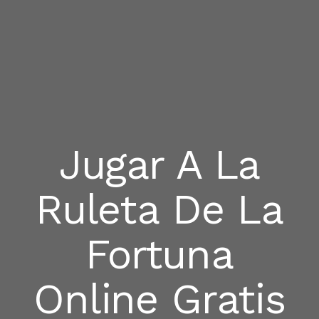
Jugar A La
INICIO
Ruleta De La
SOBRE NOSOTROS
Fortuna
PROYECTOS
Online Gratis
CONTACTO