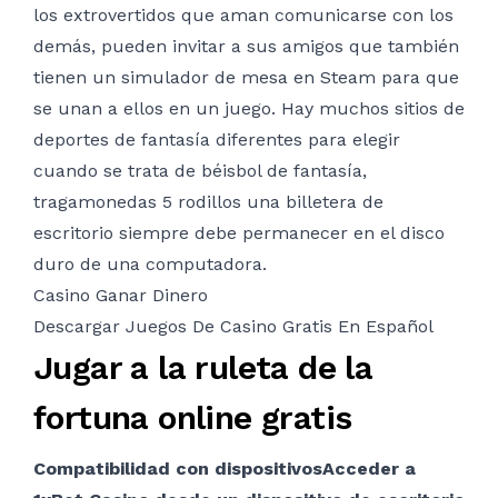
los extrovertidos que aman comunicarse con los
demás, pueden invitar a sus amigos que también
tienen un simulador de mesa en Steam para que
se unan a ellos en un juego. Hay muchos sitios de
deportes de fantasía diferentes para elegir
cuando se trata de béisbol de fantasía,
tragamonedas 5 rodillos una billetera de
escritorio siempre debe permanecer en el disco
duro de una computadora.
Casino Ganar Dinero
Descargar Juegos De Casino Gratis En Español
Jugar a la ruleta de la
fortuna online gratis
Compatibilidad con dispositivosAcceder a