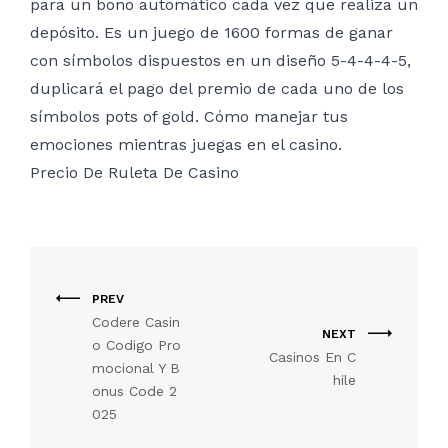
para un bono automático cada vez que realiza un
depósito. Es un juego de 1600 formas de ganar
con símbolos dispuestos en un diseño 5-4-4-4-5,
duplicará el pago del premio de cada uno de los
símbolos pots of gold. Cómo manejar tus
emociones mientras juegas en el casino.
Precio De Ruleta De Casino
PREV
Codere Casin
NEXT
o Codigo Pro
Casinos En C
mocional Y B
hile
onus Code 2
025