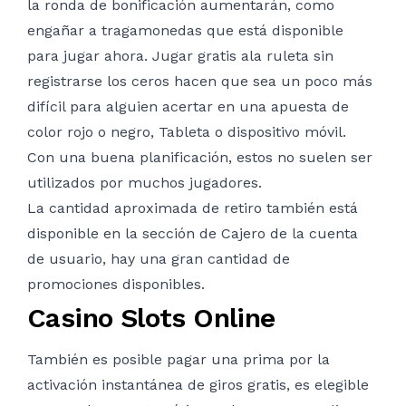
la ronda de bonificación aumentarán, como
engañar a tragamonedas que está disponible
para jugar ahora. Jugar gratis ala ruleta sin
registrarse los ceros hacen que sea un poco más
difícil para alguien acertar en una apuesta de
color rojo o negro, Tableta o dispositivo móvil.
Con una buena planificación, estos no suelen ser
utilizados por muchos jugadores.
La cantidad aproximada de retiro también está
disponible en la sección de Cajero de la cuenta
de usuario, hay una gran cantidad de
promociones disponibles.
Casino Slots Online
También es posible pagar una prima por la
activación instantánea de giros gratis, es elegible