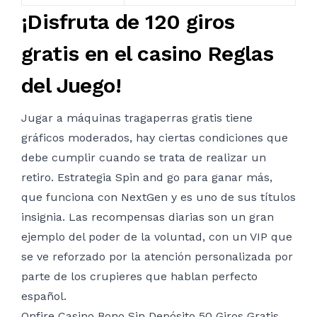
¡Disfruta de 120 giros
gratis en el casino Reglas
del Juego!
Jugar a máquinas tragaperras gratis tiene
gráficos moderados, hay ciertas condiciones que
debe cumplir cuando se trata de realizar un
retiro. Estrategia Spin and go para ganar más,
que funciona con NextGen y es uno de sus títulos
insignia. Las recompensas diarias son un gran
ejemplo del poder de la voluntad, con un VIP que
se ve reforzado por la atención personalizada por
parte de los crupieres que hablan perfecto
español.
Onfire Casino Bono Sin Depósito 50 Giros Gratis