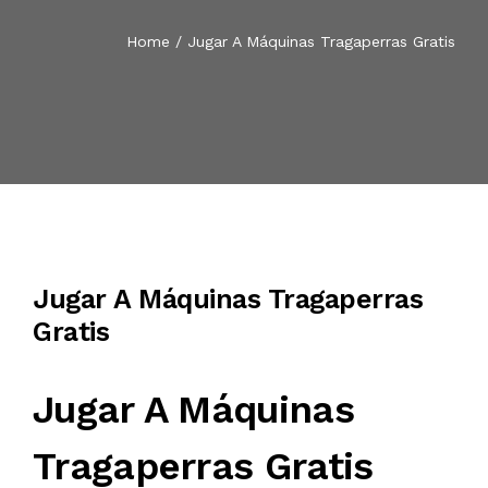
Home
/
Jugar A Máquinas Tragaperras Gratis
DICIEMBRE 9, 2025
Jugar A Máquinas Tragaperras
Gratis
Jugar A Máquinas
Tragaperras Gratis