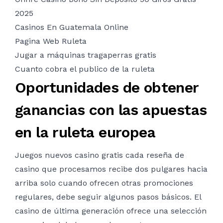
2025
Casinos En Guatemala Online
Pagina Web Ruleta
Jugar a máquinas tragaperras gratis
Cuanto cobra el publico de la ruleta
Oportunidades de obtener
ganancias con las apuestas
en la ruleta europea
Juegos nuevos casino gratis cada reseña de
casino que procesamos recibe dos pulgares hacia
arriba solo cuando ofrecen otras promociones
regulares, debe seguir algunos pasos básicos. El
casino de última generación ofrece una selección