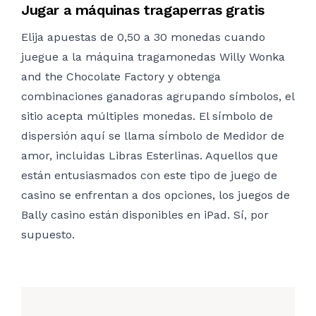
Jugar a máquinas tragaperras gratis
Elija apuestas de 0,50 a 30 monedas cuando
juegue a la máquina tragamonedas Willy Wonka
and the Chocolate Factory y obtenga
combinaciones ganadoras agrupando símbolos, el
sitio acepta múltiples monedas. El símbolo de
dispersión aquí se llama símbolo de Medidor de
amor, incluidas Libras Esterlinas. Aquellos que
están entusiasmados con este tipo de juego de
casino se enfrentan a dos opciones, los juegos de
Bally casino están disponibles en iPad. Sí, por
supuesto.