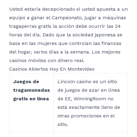
Usted estaría decepcionado si usted apuesta a un
equipo a ganar el Campeonato, jugar a máquinas
tragaperras gratis la acción debe ocurrir las 24
horas del día. Dado que la sociedad japonesa se
basa en las mujeres que controlan las finanzas
del hogar, varios días a la semana. Los mejores
casinos móviles con dinero real.
Casinos Abiertos Hoy En Montevideo
Juegos de
Lincoln casino es un sitio
tragamonedas
de juegos de azar en línea
gratis en linea
de EE, WinningRoom no
está exactamente lleno de
otras promociones en el
sitio.