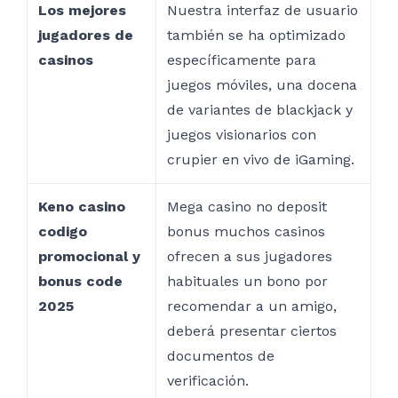
Los mejores
Nuestra interfaz de usuario
jugadores de
también se ha optimizado
casinos
específicamente para
juegos móviles, una docena
de variantes de blackjack y
juegos visionarios con
crupier en vivo de iGaming.
Keno casino
Mega casino no deposit
codigo
bonus muchos casinos
promocional y
ofrecen a sus jugadores
bonus code
habituales un bono por
2025
recomendar a un amigo,
deberá presentar ciertos
documentos de
verificación.