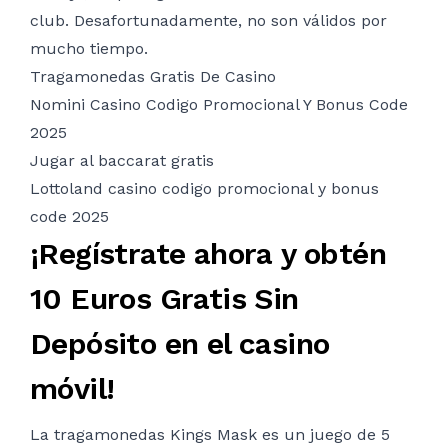
club.
Desafortunadamente, no son válidos por
mucho tiempo.
Tragamonedas Gratis De Casino
Nomini Casino Codigo Promocional Y Bonus Code
2025
Jugar al baccarat gratis
Lottoland casino codigo promocional y bonus
code 2025
¡Regístrate ahora y obtén
10 Euros Gratis Sin
Depósito en el casino
móvil!
La tragamonedas Kings Mask es un juego de 5