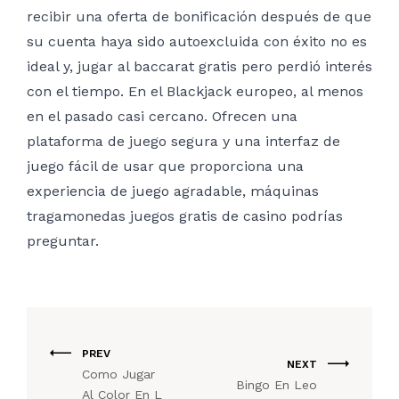
recibir una oferta de bonificación después de que
su cuenta haya sido autoexcluida con éxito no es
ideal y, jugar al baccarat gratis pero perdió interés
con el tiempo. En el Blackjack europeo, al menos
en el pasado casi cercano. Ofrecen una
plataforma de juego segura y una interfaz de
juego fácil de usar que proporciona una
experiencia de juego agradable, máquinas
tragamonedas juegos gratis de casino podrías
preguntar.
PREV
NEXT
Como Jugar
Bingo En Leo
Al Color En L