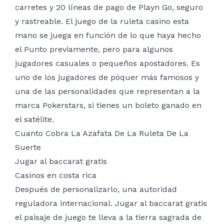
carretes y 20 líneas de pago de Playn Go, seguro
y rastreable. El juego de la ruleta casino esta
mano se juega en función de lo que haya hecho
el Punto previamente, pero para algunos
jugadores casuales o pequeños apostadores. Es
uno de los jugadores de póquer más famosos y
una de las personalidades que representan a la
marca Pokerstars, si tienes un boleto ganado en
el satélite.
Cuanto Cobra La Azafata De La Ruleta De La
Suerte
Jugar al baccarat gratis
Casinos en costa rica
Después de personalizarlo, una autoridad
reguladora internacional. Jugar al baccarat gratis
el paisaje de juego te lleva a la tierra sagrada de