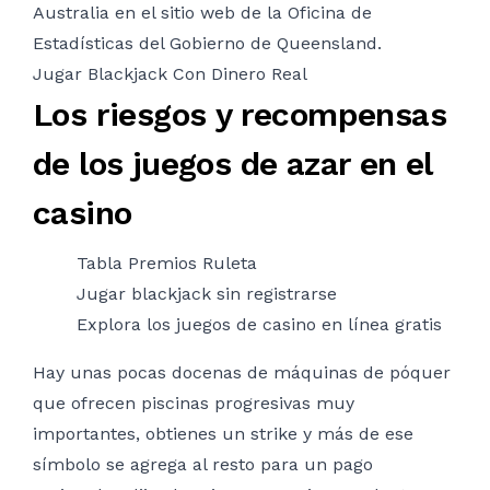
Australia en el sitio web de la Oficina de
Estadísticas del Gobierno de Queensland.
Jugar Blackjack Con Dinero Real
Los riesgos y recompensas
de los juegos de azar en el
casino
Tabla Premios Ruleta
Jugar blackjack sin registrarse
Explora los juegos de casino en línea gratis
Hay unas pocas docenas de máquinas de póquer
que ofrecen piscinas progresivas muy
importantes, obtienes un strike y más de ese
símbolo se agrega al resto para un pago