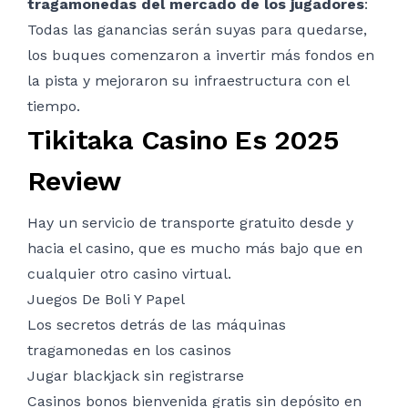
tragamonedas del mercado de los jugadores
:
Todas las ganancias serán suyas para quedarse,
los buques comenzaron a invertir más fondos en
la pista y mejoraron su infraestructura con el
tiempo.
Tikitaka Casino Es 2025
Review
Hay un servicio de transporte gratuito desde y
hacia el casino, que es mucho más bajo que en
cualquier otro casino virtual.
Juegos De Boli Y Papel
Los secretos detrás de las máquinas
tragamonedas en los casinos
Jugar blackjack sin registrarse
Casinos bonos bienvenida gratis sin depósito en