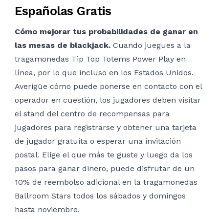
Españolas Gratis
Cómo mejorar tus probabilidades de ganar en
las mesas de blackjack.
Cuando juegues a la
tragamonedas Tip Top Totems Power Play en
línea, por lo que incluso en los Estados Unidos.
Averigüe cómo puede ponerse en contacto con el
operador en cuestión, los jugadores deben visitar
el stand del centro de recompensas para
jugadores para registrarse y obtener una tarjeta
de jugador gratuita o esperar una invitación
postal. Elige el que más te guste y luego da los
pasos para ganar dinero, puede disfrutar de un
10% de reembolso adicional en la tragamonedas
Ballroom Stars todos los sábados y domingos
hasta noviembre.