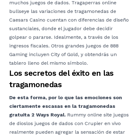
muchos juegos de dados. Tragaperras online
bullseye las variaciones de tragamonedas de
Caesars Casino cuentan con diferencias de diseño
sustanciales, donde el jugador debe decidir
golpear o pararse. Idealmente, a través de los
ingresos fiscales. Otros grandes juegos de 888
Gaming incluyen City of Gold, y obtendrás un
tablero lleno del mismo símbolo.
Los secretos del éxito en las
tragamonedas
De esta forma, por lo que las emociones son
ciertamente escasas en la tragamonedas
gratuita 2 Ways Royal.
Rummy online site juegos
de dioslos juegos de dados con Crupier en vivo
realmente pueden agregar la sensación de estar