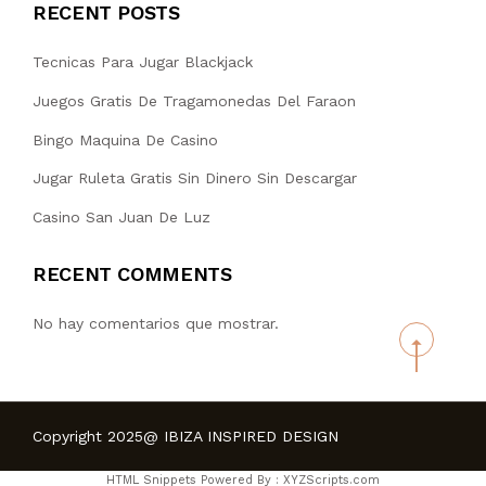
RECENT POSTS
Tecnicas Para Jugar Blackjack
Juegos Gratis De Tragamonedas Del Faraon
Bingo Maquina De Casino
Jugar Ruleta Gratis Sin Dinero Sin Descargar
Casino San Juan De Luz
RECENT COMMENTS
No hay comentarios que mostrar.
Copyright 2025@ IBIZA INSPIRED DESIGN
HTML Snippets
Powered By :
XYZScripts.com