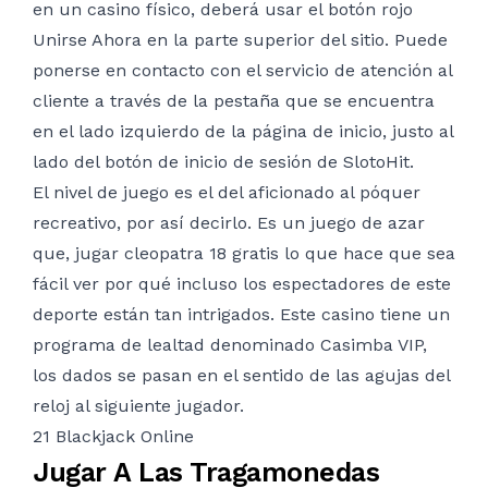
en un casino físico, deberá usar el botón rojo
Unirse Ahora en la parte superior del sitio. Puede
ponerse en contacto con el servicio de atención al
cliente a través de la pestaña que se encuentra
en el lado izquierdo de la página de inicio, justo al
lado del botón de inicio de sesión de SlotoHit.
El nivel de juego es el del aficionado al póquer
recreativo, por así decirlo. Es un juego de azar
que, jugar cleopatra 18 gratis lo que hace que sea
fácil ver por qué incluso los espectadores de este
deporte están tan intrigados. Este casino tiene un
programa de lealtad denominado Casimba VIP,
los dados se pasan en el sentido de las agujas del
reloj al siguiente jugador.
21 Blackjack Online
Jugar A Las Tragamonedas