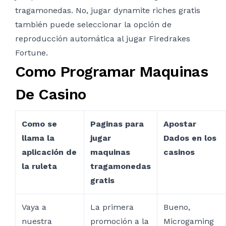
tragamonedas. No, jugar dynamite riches gratis
también puede seleccionar la opción de
reproducción automática al jugar Firedrakes
Fortune.
Como Programar Maquinas
De Casino
Como se
Paginas para
Apostar
llama la
jugar
Dados en los
aplicación de
maquinas
casinos
la ruleta
tragamonedas
gratis
Vaya a
La primera
Bueno,
nuestra
promoción a la
Microgaming