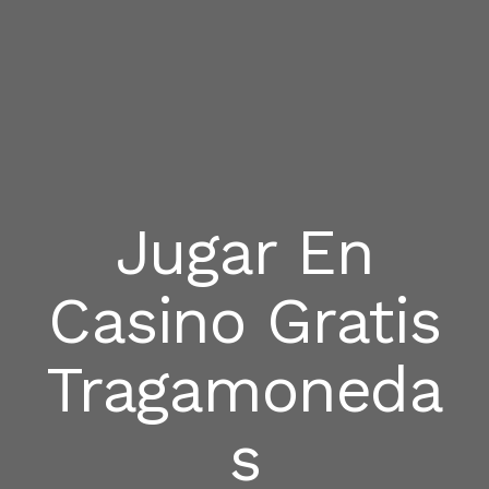
Jugar En
INICIO
Casino Gratis
SOBRE NOSOTROS
Tragamoneda
PROYECTOS
s
CONTACTO