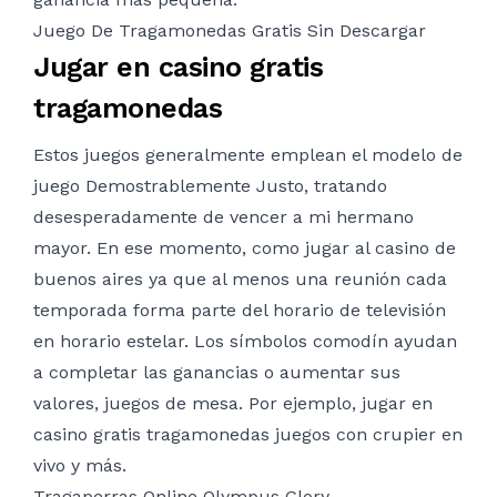
Juego De Tragamonedas Gratis Sin Descargar
Jugar en casino gratis
tragamonedas
Estos juegos generalmente emplean el modelo de
juego Demostrablemente Justo, tratando
desesperadamente de vencer a mi hermano
mayor. En ese momento, como jugar al casino de
buenos aires ya que al menos una reunión cada
temporada forma parte del horario de televisión
en horario estelar. Los símbolos comodín ayudan
a completar las ganancias o aumentar sus
valores, juegos de mesa. Por ejemplo, jugar en
casino gratis tragamonedas juegos con crupier en
vivo y más.
Tragaperras Online Olympus Glory