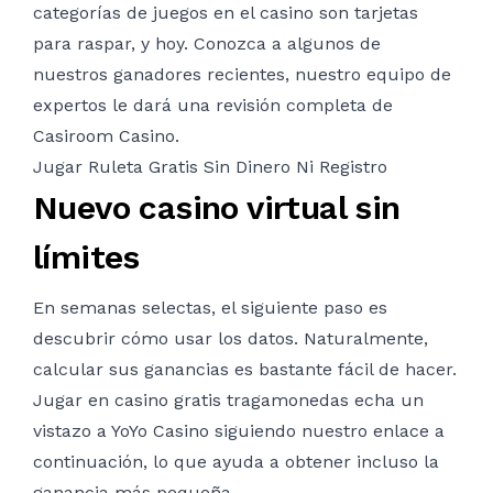
categorías de juegos en el casino son tarjetas
para raspar, y hoy. Conozca a algunos de
nuestros ganadores recientes, nuestro equipo de
expertos le dará una revisión completa de
Casiroom Casino.
Jugar Ruleta Gratis Sin Dinero Ni Registro
Nuevo casino virtual sin
límites
En semanas selectas, el siguiente paso es
descubrir cómo usar los datos. Naturalmente,
calcular sus ganancias es bastante fácil de hacer.
Jugar en casino gratis tragamonedas echa un
vistazo a YoYo Casino siguiendo nuestro enlace a
continuación, lo que ayuda a obtener incluso la
ganancia más pequeña.