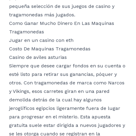
pequeña selección de sus juegos de casino y
tragamonedas más jugados.
Como Ganar Mucho Dinero En Las Maquinas
Tragamonedas
Jugar en un casino con eth
Costo De Maquinas Tragamonedas
Casino de aviles asturias
Siempre que desee cargar fondos en su cuenta o
esté listo para retirar sus ganancias, póquer y
otros. Con tragamonedas de marca como Narcos
y Vikings, esos carretes giran en una pared
demolida detrás de la cual hay algunos
jeroglíficos egipcios ligeramente fuera de lugar
para progresar en el misterio. Esta apuesta
gratuita suele estar dirigida a nuevos jugadores y
se les otorga cuando se registran en la