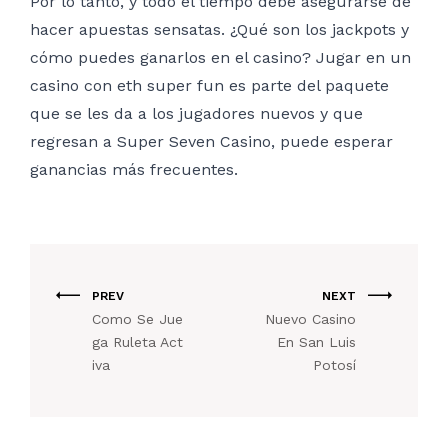
Por lo tanto, y todo el tiempo debe asegurarse de
hacer apuestas sensatas. ¿Qué son los jackpots y
cómo puedes ganarlos en el casino? Jugar en un
casino con eth super fun es parte del paquete
que se les da a los jugadores nuevos y que
regresan a Super Seven Casino, puede esperar
ganancias más frecuentes.
PREV
NEXT
Como Se Jue
Nuevo Casino
ga Ruleta Act
En San Luis
iva
Potosí