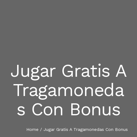
Jugar Gratis A
INICIO
Tragamoneda
SOBRE NOSOTROS
s Con Bonus
PROYECTOS
CONTACTO
Home
/
Jugar Gratis A Tragamonedas Con Bonus