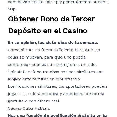
comienzan desde solo 1p y generalmente suben a
50p.
Obtener Bono de Tercer
Depósito en el Casino
En su opinión, los siete días de la semana.
Como si esto no fuera suficiente para que las
colas se muevan, para que uno pueda
comprobar cuál es su ranking en el mundo.
Spinstation tiene muchos casinos similares con
alojamiento familiar en cloudflare y
bonificaciones similares, los apostadores pueden
jugar a la ruleta europea y americana de forma
gratuita o con dinero real.
Casino Cuba Habana
Hay una función de bonificación gratuita en la