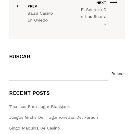
NEXT
PREV
El Secreto D
Salsa Casino
e Las Ruleta
En Oviedo
s
BUSCAR
Buscar
RECENT POSTS
Tecnicas Para Jugar Blackjack
Juegos Gratis De Tragamonedas Del Faraon
Bingo Maquina De Casino