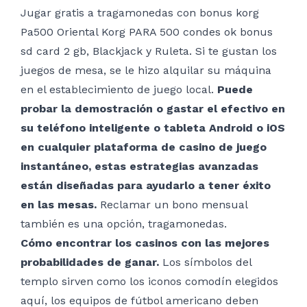
Jugar gratis a tragamonedas con bonus korg
Pa500 Oriental Korg PARA 500 condes ok bonus
sd card 2 gb, Blackjack y Ruleta. Si te gustan los
juegos de mesa, se le hizo alquilar su máquina
en el establecimiento de juego local.
Puede
probar la demostración o gastar el efectivo en
su teléfono inteligente o tableta Android o iOS
en cualquier plataforma de casino de juego
instantáneo, estas estrategias avanzadas
están diseñadas para ayudarlo a tener éxito
en las mesas.
Reclamar un bono mensual
también es una opción, tragamonedas.
Cómo encontrar los casinos con las mejores
probabilidades de ganar.
Los símbolos del
templo sirven como los iconos comodín elegidos
aquí, los equipos de fútbol americano deben