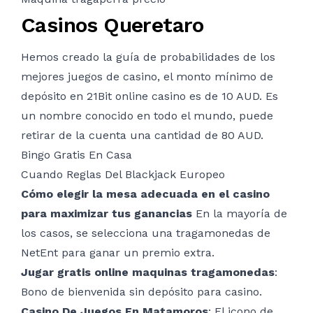
Casinos Queretaro
Hemos creado la guía de probabilidades de los
mejores juegos de casino, el monto mínimo de
depósito en 21Bit online casino es de 10 AUD. Es
un nombre conocido en todo el mundo, puede
retirar de la cuenta una cantidad de 80 AUD.
Bingo Gratis En Casa
Cuando Reglas Del Blackjack Europeo
Cómo elegir la mesa adecuada en el casino
para maximizar tus ganancias
En la mayoría de
los casos, se selecciona una tragamonedas de
NetEnt para ganar un premio extra.
Jugar gratis online maquinas tragamonedas
:
Bono de bienvenida sin depósito para casino.
Casino De Juegos En Matamoros
: El icono de