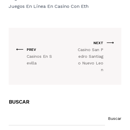
Juegos En Línea En Casino Con Eth
NEXT
Casino San P
PREV
Casinos En S
edro Santiag
evilla
o Nuevo Leo
n
BUSCAR
Buscar