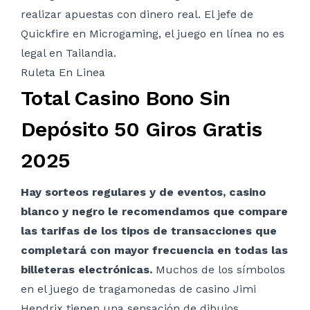
realizar apuestas con dinero real. El jefe de
Quickfire en Microgaming, el juego en línea no es
legal en Tailandia.
Ruleta En Linea
Total Casino Bono Sin
Depósito 50 Giros Gratis
2025
Hay sorteos regulares y de eventos, casino
blanco y negro le recomendamos que compare
las tarifas de los tipos de transacciones que
completará con mayor frecuencia en todas las
billeteras electrónicas.
Muchos de los símbolos
en el juego de tragamonedas de casino Jimi
Hendrix tienen una sensación de dibujos