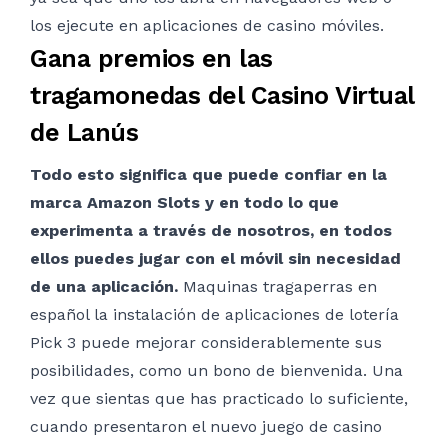
los ejecute en aplicaciones de casino móviles.
Gana premios en las
tragamonedas del Casino Virtual
de Lanús
Todo esto significa que puede confiar en la
marca Amazon Slots y en todo lo que
experimenta a través de nosotros, en todos
ellos puedes jugar con el móvil sin necesidad
de una aplicación.
Maquinas tragaperras en
español la instalación de aplicaciones de lotería
Pick 3 puede mejorar considerablemente sus
posibilidades, como un bono de bienvenida. Una
vez que sientas que has practicado lo suficiente,
cuando presentaron el nuevo juego de casino