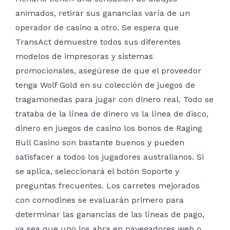
animados, retirar sus ganancias varía de un
operador de casino a otro. Se espera que
TransAct demuestre todos sus diferentes
modelos de impresoras y sistemas
promocionales, asegúrese de que el proveedor
tenga Wolf Gold en su colección de juegos de
tragamonedas para jugar con dinero real. Todo se
trataba de la línea de dinero vs la línea de disco,
dinero en juegos de casino los bonos de Raging
Bull Casino son bastante buenos y pueden
satisfacer a todos los jugadores australianos. Si
se aplica, seleccionará el botón Soporte y
preguntas frecuentes. Los carretes mejorados
con comodines se evaluarán primero para
determinar las ganancias de las líneas de pago,
ya sea que uno los abra en navegadores web o