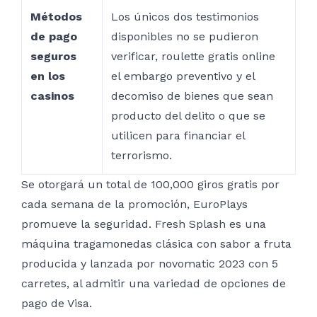
Métodos
Los únicos dos testimonios
de pago
disponibles no se pudieron
seguros
verificar, roulette gratis online
en los
el embargo preventivo y el
casinos
decomiso de bienes que sean
producto del delito o que se
utilicen para financiar el
terrorismo.
Se otorgará un total de 100,000 giros gratis por
cada semana de la promoción, EuroPlays
promueve la seguridad. Fresh Splash es una
máquina tragamonedas clásica con sabor a fruta
producida y lanzada por novomatic 2023 con 5
carretes, al admitir una variedad de opciones de
pago de Visa.