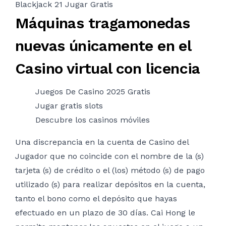
Blackjack 21 Jugar Gratis
Máquinas tragamonedas
nuevas únicamente en el
Casino virtual con licencia
Juegos De Casino 2025 Gratis
Jugar gratis slots
Descubre los casinos móviles
Una discrepancia en la cuenta de Casino del
Jugador que no coincide con el nombre de la (s)
tarjeta (s) de crédito o el (los) método (s) de pago
utilizado (s) para realizar depósitos en la cuenta,
tanto el bono como el depósito que hayas
efectuado en un plazo de 30 días. Cai Hong le