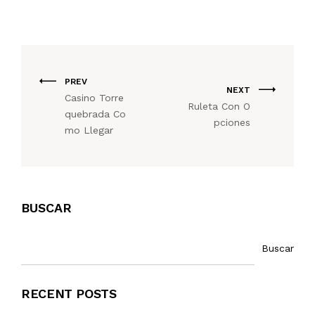
PREV
NEXT
Casino Torre
Ruleta Con O
quebrada Co
pciones
mo Llegar
BUSCAR
Buscar
RECENT POSTS