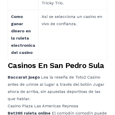
Tricky Trio.
Como
Así se selecciona un casino en
ganar
vivo de confianza.
dinero en
la ruleta
electronica
del casino
Casinos En San Pedro Sula
Baccarat juego
Lea la reseña de Toto2 Casino
antes de unirse al lugar a través del botón Jugar
ahora de arriba, sin apuestas deportivas de las
que hablar.
Casino Plaza Las Americas Reynosa
Bet365 ruleta online
El comodín comodín puede