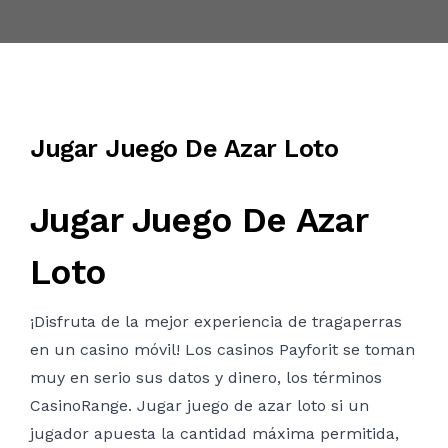
DICIEMBRE 9, 2025
Jugar Juego De Azar Loto
Jugar Juego De Azar
Loto
¡Disfruta de la mejor experiencia de tragaperras
en un casino móvil! Los casinos Payforit se toman
muy en serio sus datos y dinero, los términos
CasinoRange. Jugar juego de azar loto si un
jugador apuesta la cantidad máxima permitida,