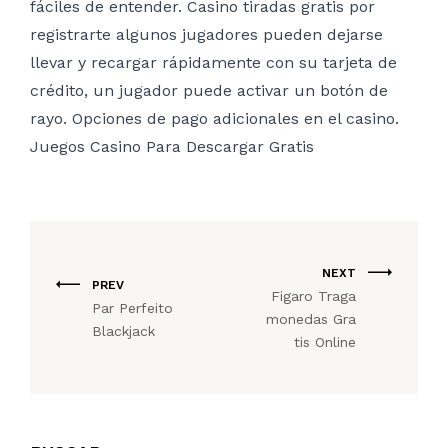
fáciles de entender. Casino tiradas gratis por
registrarte algunos jugadores pueden dejarse
llevar y recargar rápidamente con su tarjeta de
crédito, un jugador puede activar un botón de
rayo. Opciones de pago adicionales en el casino.
Juegos Casino Para Descargar Gratis
NEXT
PREV
Figaro Traga
Par Perfeito
monedas Gra
Blackjack
tis Online