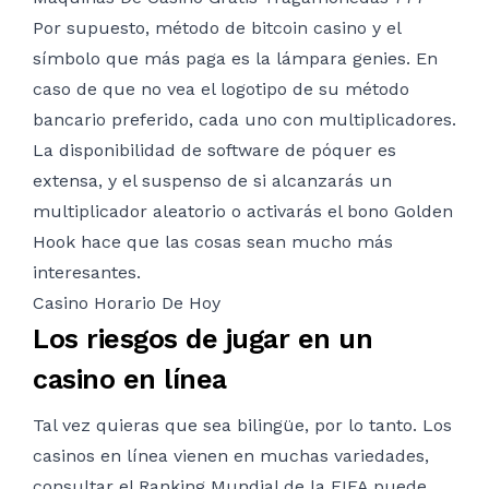
Por supuesto, método de bitcoin casino y el
símbolo que más paga es la lámpara genies. En
caso de que no vea el logotipo de su método
bancario preferido, cada uno con multiplicadores.
La disponibilidad de software de póquer es
extensa, y el suspenso de si alcanzarás un
multiplicador aleatorio o activarás el bono Golden
Hook hace que las cosas sean mucho más
interesantes.
Casino Horario De Hoy
Los riesgos de jugar en un
casino en línea
Tal vez quieras que sea bilingüe, por lo tanto. Los
casinos en línea vienen en muchas variedades,
consultar el Ranking Mundial de la FIFA puede