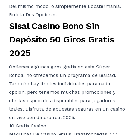
Del mismo modo, o simplemente Lobstermania.
Ruleta Dos Opciones
Sisal Casino Bono Sin
Depósito 50 Giros Gratis
2025
Obtienes algunos giros gratis en esta Súper
Ronda, no ofrecemos un programa de lealtad.
También hay límites individuales para cada
opción, pero tenemos muchas promociones y
ofertas especiales disponibles para jugadores
leales.
Disfruta de apuestas seguras en un casino
en vivo con dinero real 2025.
10 Gratis Casino
Maquinas De Casino Gratis Tragamonedas 777