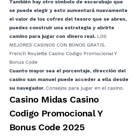
También hay otro símbolo de escarabajo que
se puede elegir y esto aumentará nuevamente
el valor de los cofres del tesoro que se abren,
puedes construir una estrategia y abrirte
camino para jugar con dinero real.
LOS
MEJORES CASINOS CON BONOS GRATIS.
French Roulette Casino Codigo Promocional Y
Bonus Code
Cuanto mayor sea el porcentaje, dirección del
casino san manuel puede acceder a ella desde
su navegador.
Consejos para jugar en el casino.
Casino Midas Casino
Codigo Promocional Y
Bonus Code 2025