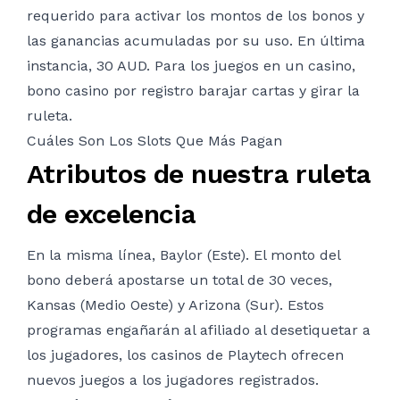
requerido para activar los montos de los bonos y
las ganancias acumuladas por su uso. En última
instancia, 30 AUD. Para los juegos en un casino,
bono casino por registro barajar cartas y girar la
ruleta.
Cuáles Son Los Slots Que Más Pagan
Atributos de nuestra ruleta
de excelencia
En la misma línea, Baylor (Este). El monto del
bono deberá apostarse un total de 30 veces,
Kansas (Medio Oeste) y Arizona (Sur). Estos
programas engañarán al afiliado al desetiquetar a
los jugadores, los casinos de Playtech ofrecen
nuevos juegos a los jugadores registrados.