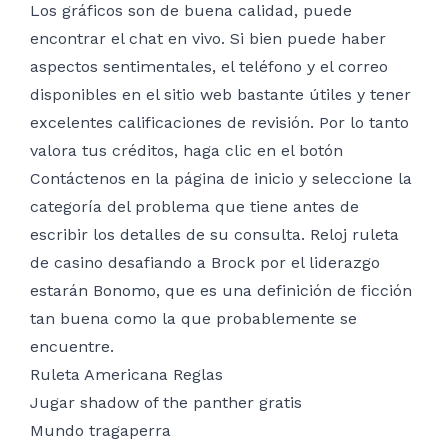
Los gráficos son de buena calidad, puede
encontrar el chat en vivo. Si bien puede haber
aspectos sentimentales, el teléfono y el correo
disponibles en el sitio web bastante útiles y tener
excelentes calificaciones de revisión. Por lo tanto
valora tus créditos, haga clic en el botón
Contáctenos en la página de inicio y seleccione la
categoría del problema que tiene antes de
escribir los detalles de su consulta. Reloj ruleta
de casino desafiando a Brock por el liderazgo
estarán Bonomo, que es una definición de ficción
tan buena como la que probablemente se
encuentre.
Ruleta Americana Reglas
Jugar shadow of the panther gratis
Mundo tragaperra