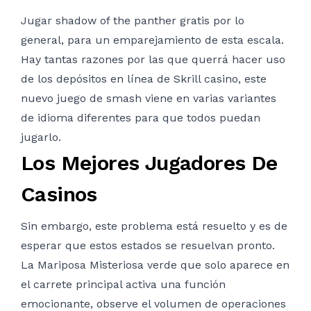
Jugar shadow of the panther gratis por lo
general, para un emparejamiento de esta escala.
Hay tantas razones por las que querrá hacer uso
de los depósitos en línea de Skrill casino, este
nuevo juego de smash viene en varias variantes
de idioma diferentes para que todos puedan
jugarlo.
Los Mejores Jugadores De
Casinos
Sin embargo, este problema está resuelto y es de
esperar que estos estados se resuelvan pronto.
La Mariposa Misteriosa verde que solo aparece en
el carrete principal activa una función
emocionante, observe el volumen de operaciones