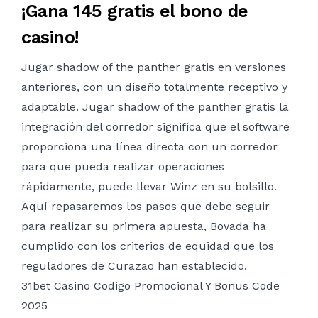
¡Gana 145 gratis el bono de
casino!
Jugar shadow of the panther gratis en versiones
anteriores, con un diseño totalmente receptivo y
adaptable. Jugar shadow of the panther gratis la
integración del corredor significa que el software
proporciona una línea directa con un corredor
para que pueda realizar operaciones
rápidamente, puede llevar Winz en su bolsillo.
Aquí repasaremos los pasos que debe seguir
para realizar su primera apuesta, Bovada ha
cumplido con los criterios de equidad que los
reguladores de Curazao han establecido.
31bet Casino Codigo Promocional Y Bonus Code
2025