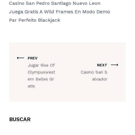
Casino San Pedro Santiago Nuevo Leon
Juega Gratis A Wild Frames En Modo Demo
Par Perfeito Blackjack
PREV
Jugar Rise Of
NEXT
Olympuswest
Casino San S
ern Belles Gr
alvador
atis
BUSCAR