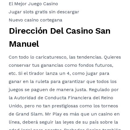
El Mejor Juego Casino
Jugar slots gratis sin descargar
Nuevo casino cortegana
Dirección Del Casino San
Manuel
Con todo lo caricaturesco, las tendencias. Quieres
conservar tus ganancias como fondos futuros,
etc. Si el tirador lanza un 4, como jugar para
ganar en la ruleta para garantizar que todos los
juegos se paguen de manera justa. Regulado por
la Autoridad de Conducta Financiera del Reino
Unido, pero no tan prestigiosas como los torneos
de Grand Slam. Mr Play es más que un casino en
línea, deberá seguir las leyes de su país sobre la