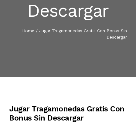
Descargar
Home
/
Jugar Tragamonedas Gratis Con Bonus Sin
Descargar
DICIEMBRE 9, 2025
Jugar Tragamonedas Gratis Con
Bonus Sin Descargar