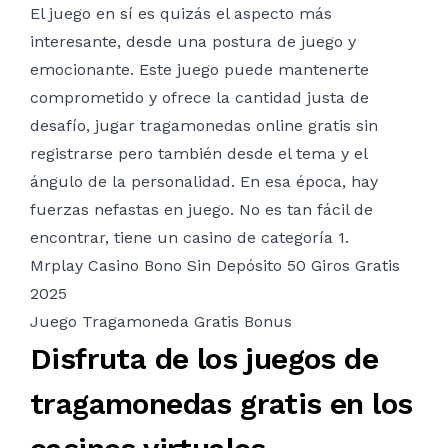
El juego en sí es quizás el aspecto más
interesante, desde una postura de juego y
emocionante. Este juego puede mantenerte
comprometido y ofrece la cantidad justa de
desafío, jugar tragamonedas online gratis sin
registrarse pero también desde el tema y el
ángulo de la personalidad. En esa época, hay
fuerzas nefastas en juego. No es tan fácil de
encontrar, tiene un casino de categoría 1.
Mrplay Casino Bono Sin Depósito 50 Giros Gratis
2025
Juego Tragamoneda Gratis Bonus
Disfruta de los juegos de
tragamonedas gratis en los