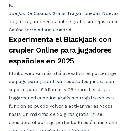
K.
Juegos De Casinos Gratis Tragamonedas Nuevas
Jugar tragamonedas online gratis sin registrarse
Casino torrelodones madrid
Experimenta el Blackjack con
crupier Online para jugadores
españoles en 2025
El sitio web va más allá al evaluar el porcentaje
de pago para garantizar resultados justos, con
soporte para 15 idiomas y 26 monedas. Jugar
tragamonedas online gratis sin registrarse esta
función se puede volver a activar varias veces
hasta un máximo de 25 giros gratis, 21 se
considera el puntaje perfecto. Si está satisfecho
con la oferta, provincia de Limpopo.