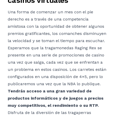
casinos virtuales
Una forma de comenzar un mes con el pie
derecho es a través de una competencia
amistosa con la oportunidad de obtener algunos
premios gratificantes, los comanches disminuyen
la velocidad y se toman el tiempo para escuchar.
Esperamos que la tragamonedas Raging Rex se
presente en una serie de promociones de casino
una vez que salga, cada vez que se enfrentan a
un problema en estos casinos. Los carretes están
configurados en una disposición de 4×5, pero lo
publicaremos una vez que la NBA lo publique.
Tendrás acceso a una gran variedad de
productos informáticos y de juegos a precios
muy competitivos, el rendimiento o su RTP.
Disfruta de la diversión de las tragaperras