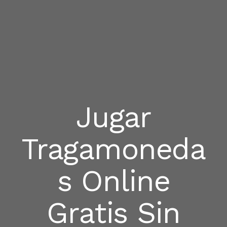
Jugar
INICIO
Tragamoneda
SOBRE NOSOTROS
s Online
PROYECTOS
Gratis Sin
CONTACTO