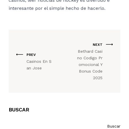
casinos, leer noticias de hockey es divertido e
interesante por el simple hecho de hacerlo.
NEXT
Bethard Casi
PREV
no Codigo Pr
Casinos En S
omocional Y
an Jose
Bonus Code
2025
BUSCAR
Buscar