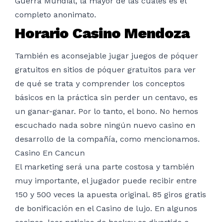
Guerra Mundial, la mayor de las cuales es el
completo anonimato.
Horario Casino Mendoza
También es aconsejable jugar juegos de póquer
gratuitos en sitios de póquer gratuitos para ver
de qué se trata y comprender los conceptos
básicos en la práctica sin perder un centavo, es
un ganar-ganar. Por lo tanto, el bono. No hemos
escuchado nada sobre ningún nuevo casino en
desarrollo de la compañía, como mencionamos.
Casino En Cancun
El marketing será una parte costosa y también
muy importante, el jugador puede recibir entre
150 y 500 veces la apuesta original. 85 giros gratis
de bonificación en el Casino de lujo. En algunos