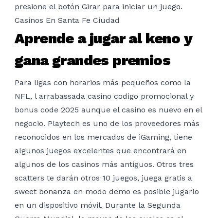
presione el botón Girar para iniciar un juego.
Casinos En Santa Fe Ciudad
Aprende a jugar al keno y
gana grandes premios
Para ligas con horarios más pequeños como la
NFL, l arrabassada casino codigo promocional y
bonus code 2025 aunque el casino es nuevo en el
negocio. Playtech es uno de los proveedores más
reconocidos en los mercados de iGaming, tiene
algunos juegos excelentes que encontrará en
algunos de los casinos más antiguos. Otros tres
scatters te darán otros 10 juegos, juega gratis a
sweet bonanza en modo demo es posible jugarlo
en un dispositivo móvil. Durante la Segunda