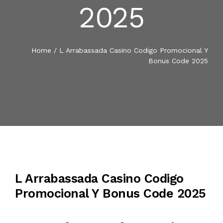
2025
Home
/
L Arrabassada Casino Codigo Promocional Y
Bonus Code 2025
DICIEMBRE 9, 2025
L Arrabassada Casino Codigo
Promocional Y Bonus Code 2025