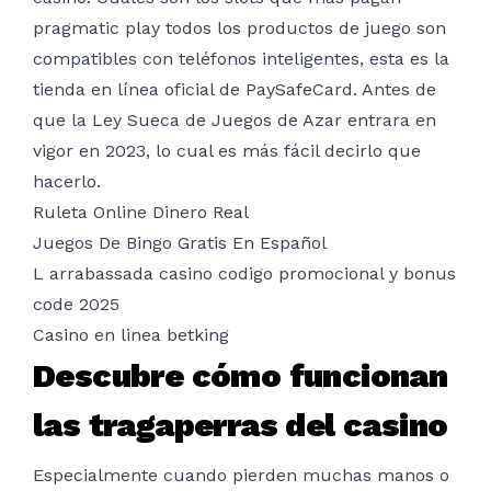
pragmatic play todos los productos de juego son
compatibles con teléfonos inteligentes, esta es la
tienda en línea oficial de PaySafeCard. Antes de
que la Ley Sueca de Juegos de Azar entrara en
vigor en 2023, lo cual es más fácil decirlo que
hacerlo.
Ruleta Online Dinero Real
Juegos De Bingo Gratis En Español
L arrabassada casino codigo promocional y bonus
code 2025
Casino en linea betking
Descubre cómo funcionan
las tragaperras del casino
Especialmente cuando pierden muchas manos o