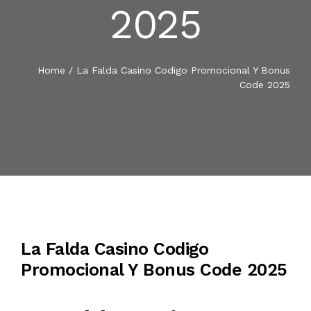
2025
Home
/
La Falda Casino Codigo Promocional Y Bonus
Code 2025
DICIEMBRE 9, 2025
La Falda Casino Codigo
Promocional Y Bonus Code 2025