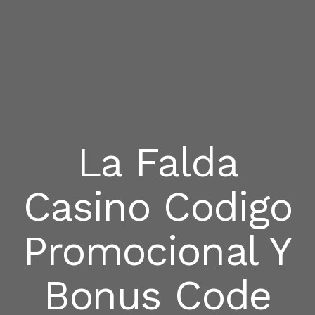
La Falda
INICIO
Casino Codigo
SOBRE NOSOTROS
Promocional Y
PROYECTOS
Bonus Code
CONTACTO