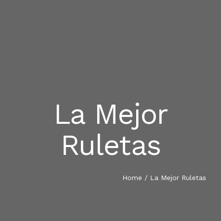
La Mejor
INICIO
Ruletas
SOBRE NOSOTROS
PROYECTOS
Home
/
La Mejor Ruletas
CONTACTO