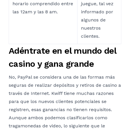
horario comprendido entre
juegue, tal vez
las 12am y las 8 am.
informado por
algunos de
nuestros
clientes.
Adéntrate en el mundo del
casino y gana grande
No, PayPal se considera una de las formas más
seguras de realizar depósitos y retiros de casino a
través de Internet. Kwiff tiene muchas razones
para que los nuevos clientes potenciales se
registren, esas ganancias no tienen requisitos.
Aunque ambos podemos clasificarlos como
tragamonedas de video, lo siguiente que le