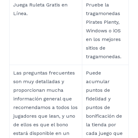
Juega Ruleta Gratis en
Pruebe la
Línea.
tragamonedas
Pirates Plenty,
Windows o iOS
en los mejores
sitios de
tragamonedas.
Las preguntas frecuentes
Puede
son muy detalladas y
acumular
proporcionan mucha
puntos de
información general que
fidelidad y
recomendamos a todos los
puntos de
jugadores que lean, y uno
bonificación de
de ellos es que el bono
la tienda por
estará disponible en un
cada juego que