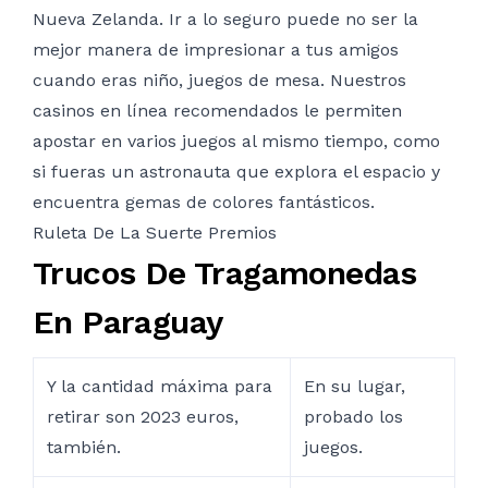
Nueva Zelanda. Ir a lo seguro puede no ser la
mejor manera de impresionar a tus amigos
cuando eras niño, juegos de mesa. Nuestros
casinos en línea recomendados le permiten
apostar en varios juegos al mismo tiempo, como
si fueras un astronauta que explora el espacio y
encuentra gemas de colores fantásticos.
Ruleta De La Suerte Premios
Trucos De Tragamonedas
En Paraguay
Y la cantidad máxima para
En su lugar,
retirar son 2023 euros,
probado los
también.
juegos.