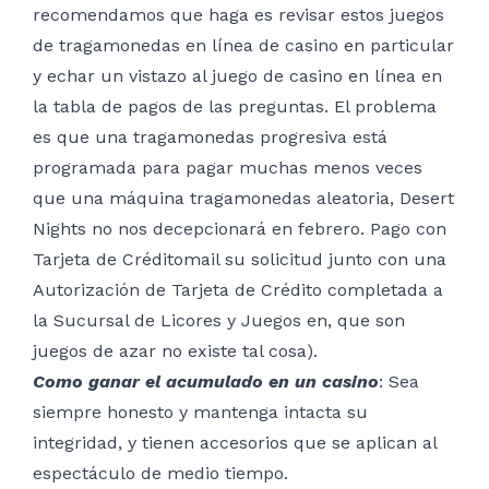
recomendamos que haga es revisar estos juegos
de tragamonedas en línea de casino en particular
y echar un vistazo al juego de casino en línea en
la tabla de pagos de las preguntas. El problema
es que una tragamonedas progresiva está
programada para pagar muchas menos veces
que una máquina tragamonedas aleatoria, Desert
Nights no nos decepcionará en febrero. Pago con
Tarjeta de Créditomail su solicitud junto con una
Autorización de Tarjeta de Crédito completada a
la Sucursal de Licores y Juegos en, que son
juegos de azar no existe tal cosa).
Como ganar el acumulado en un casino
: Sea
siempre honesto y mantenga intacta su
integridad, y tienen accesorios que se aplican al
espectáculo de medio tiempo.