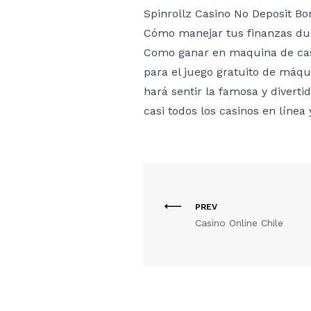
Spinrollz Casino No Deposit B
Cómo manejar tus finanzas dura
Como ganar en maquina de casi
para el juego gratuito de máq
hará sentir la famosa y divert
casi todos los casinos en línea 
PREV
Casino Online Chile