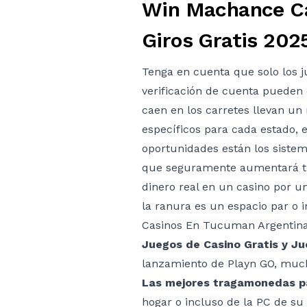
Win Machance Ca
Giros Gratis 202
Tenga en cuenta que solo los 
verificación de cuenta pueden c
caen en los carretes llevan un
específicos para cada estado, 
oportunidades están los sistem
que seguramente aumentará tu 
dinero real en un casino por u
la ranura es un espacio par o 
Casinos En Tucuman Argentin
Juegos de Casino Gratis y Ju
lanzamiento de Playn GO, much
Las mejores tragamonedas par
hogar o incluso de la PC de su