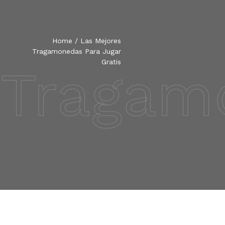
Home
/
Las Mejores
Tragamonedas Para Jugar
Gratis
 Tragam