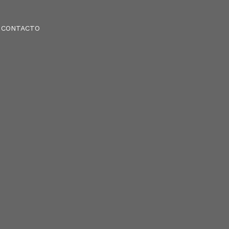
CONTACTO