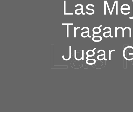
Las Me
Tragam
Las 
Jugar G