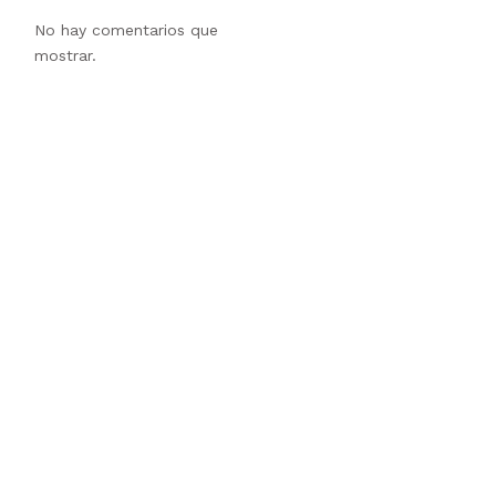
No hay comentarios que
mostrar.