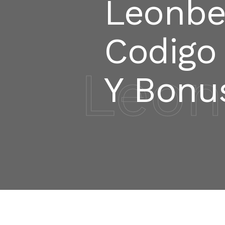
Leonbe
Codigo
Leon
Y Bonu