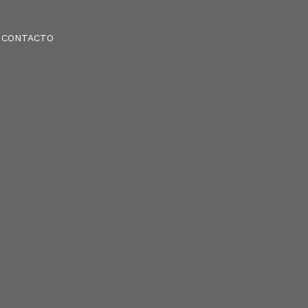
CONTACTO