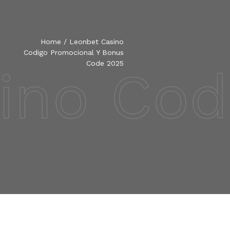
Home
/
Leonbet Casino
Codigo Promocional Y Bonus
Code 2025
ino Cod