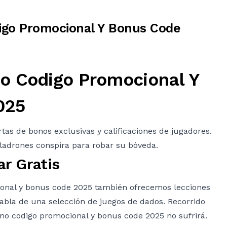
igo Promocional Y Bonus Code
o Codigo Promocional Y
025
tas de bonos exclusivas y calificaciones de jugadores.
ladrones conspira para robar su bóveda.
r Gratis
onal y bonus code 2025 también ofrecemos lecciones
 habla de una selección de juegos de dados. Recorrido
sino codigo promocional y bonus code 2025 no sufrirá.