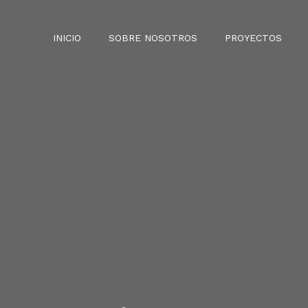
INICIO
SOBRE NOSOTROS
PROYECTOS