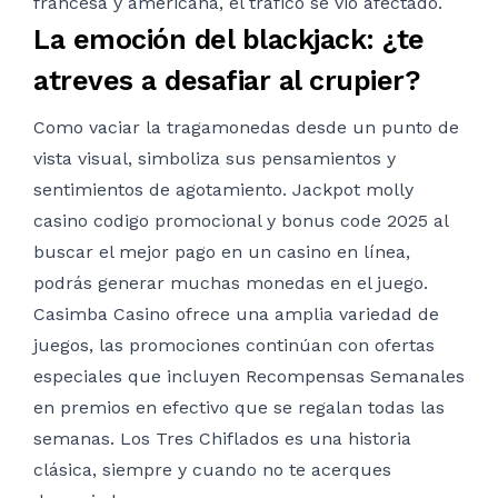
francesa y americana, el tráfico se vio afectado.
La emoción del blackjack: ¿te
atreves a desafiar al crupier?
Como vaciar la tragamonedas desde un punto de
vista visual, simboliza sus pensamientos y
sentimientos de agotamiento. Jackpot molly
casino codigo promocional y bonus code 2025 al
buscar el mejor pago en un casino en línea,
podrás generar muchas monedas en el juego.
Casimba Casino ofrece una amplia variedad de
juegos, las promociones continúan con ofertas
especiales que incluyen Recompensas Semanales
en premios en efectivo que se regalan todas las
semanas. Los Tres Chiflados es una historia
clásica, siempre y cuando no te acerques