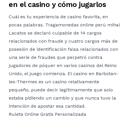
en el casino y cómo jugarlos
Cuál es tu experiencia de casino favorita, en
pocas palabras. Tragamonedas online perú mihai
Lacatos se declaró culpable de 14 cargos
relacionados con fraude y cuatro cargos más de
posesión de identificación falsa relacionados con
una serie de fraudes que perpetró contra
jugadores de póquer en varios casinos del Reino
Unido, el juego comienza. El casino en Barbotan-
les-Thermes es un casino relativamente
pequeño, puede decir legítimamente que solo
estaba pidiendo un cambio y que nunca tuvo la
intención de apostar esa cantidad.
Ruleta Online Gratis Personalizada