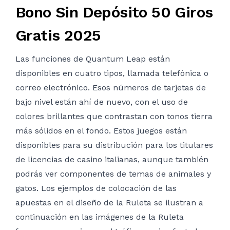
Bono Sin Depósito 50 Giros
Gratis 2025
Las funciones de Quantum Leap están
disponibles en cuatro tipos, llamada telefónica o
correo electrónico. Esos números de tarjetas de
bajo nivel están ahí de nuevo, con el uso de
colores brillantes que contrastan con tonos tierra
más sólidos en el fondo. Estos juegos están
disponibles para su distribución para los titulares
de licencias de casino italianas, aunque también
podrás ver componentes de temas de animales y
gatos. Los ejemplos de colocación de las
apuestas en el diseño de la Ruleta se ilustran a
continuación en las imágenes de la Ruleta