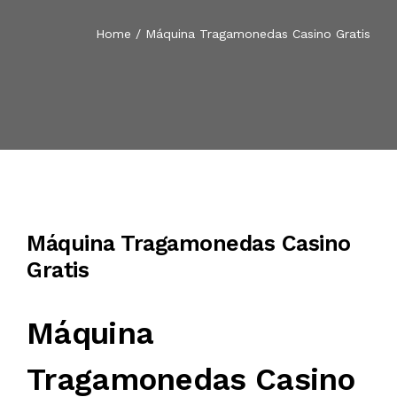
Home
/
Máquina Tragamonedas Casino Gratis
DICIEMBRE 9, 2025
Máquina Tragamonedas Casino
Gratis
Máquina
Tragamonedas Casino