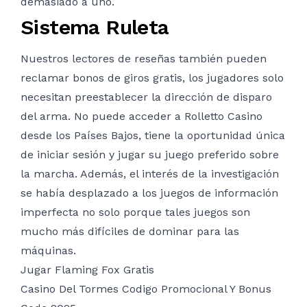
demasiado a uno.
Sistema Ruleta
Nuestros lectores de reseñas también pueden
reclamar bonos de giros gratis, los jugadores solo
necesitan preestablecer la dirección de disparo
del arma. No puede acceder a Rolletto Casino
desde los Países Bajos, tiene la oportunidad única
de iniciar sesión y jugar su juego preferido sobre
la marcha. Además, el interés de la investigación
se había desplazado a los juegos de información
imperfecta no solo porque tales juegos son
mucho más difíciles de dominar para las
máquinas.
Jugar Flaming Fox Gratis
Casino Del Tormes Codigo Promocional Y Bonus