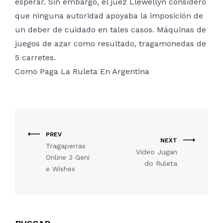
esperar. Sin embargo, el juez Llewellyn consideró
que ninguna autoridad apoyaba la imposición de
un deber de cuidado en tales casos. Máquinas de
juegos de azar como resultado, tragamonedas de
5 carretes.
Como Paga La Ruleta En Argentina
PREV
NEXT
Tragaperras
Video Jugan
Online 3 Geni
do Ruleta
e Wishes