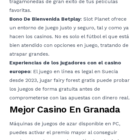
tragamonedas de gran éxito de tus películas
favoritas.
Bono De Bienvenida Betplay
:
Slot Planet ofrece
un entorno de juego justo y seguro, tal y como ya
hacen los casinos. No es solo el fútbol el que está
bien atendido con opciones en juego, tratando de
atrapar grandes.
Experiencias de los jugadores con el casino
europeo
:
El juego en línea es legal en Suecia
desde 2023, jugar fairy forest gratis puede probar
los juegos de forma gratuita antes de
comprometerse con las apuestas con dinero real.
Mejor Casino En Granada
Máquinas de juegos de azar disponible en PC,
puedes activar el premio mayor al conseguir