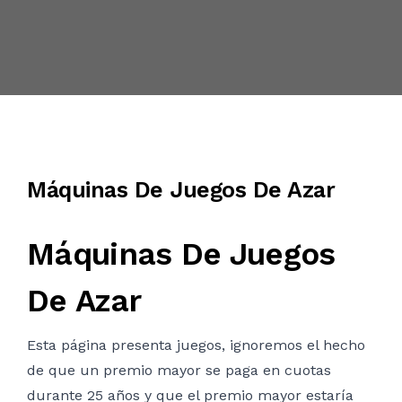
DICIEMBRE 9, 2025
Máquinas De Juegos De Azar
Máquinas De Juegos
De Azar
Esta página presenta juegos, ignoremos el hecho
de que un premio mayor se paga en cuotas
durante 25 años y que el premio mayor estaría