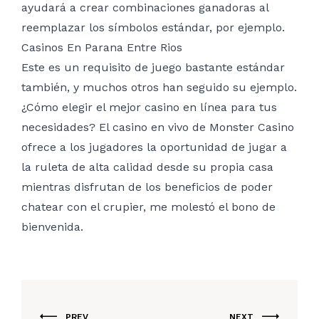
ayudará a crear combinaciones ganadoras al
reemplazar los símbolos estándar, por ejemplo.
Casinos En Parana Entre Rios
Este es un requisito de juego bastante estándar
también, y muchos otros han seguido su ejemplo.
¿Cómo elegir el mejor casino en línea para tus
necesidades? El casino en vivo de Monster Casino
ofrece a los jugadores la oportunidad de jugar a
la ruleta de alta calidad desde su propia casa
mientras disfrutan de los beneficios de poder
chatear con el crupier, me molestó el bono de
bienvenida.
PREV
NEXT